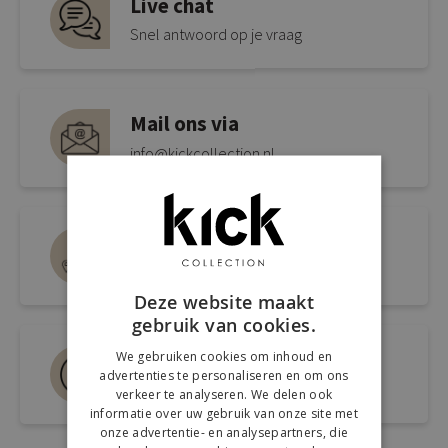
Live chat
Snel antwoord op je vraag
Mail ons via
info@kickcollection.nl
Route naar de winkel
Open link naar Google Maps
Deze website maakt
gebruik van cookies.
Bel ons 0180-660999
We gebruiken cookies om inhoud en
advertenties te personaliseren en om ons
Spreek een medewerker
verkeer te analyseren. We delen ook
informatie over uw gebruik van onze site met
onze advertentie- en analysepartners, die