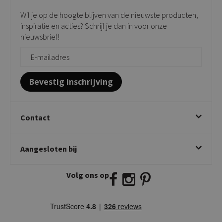
Verkooppunten
Barkrukken
Wil je op de hoogte blijven van de nieuwste producten,
Onderhoudsproducten
Bijzettafels
inspiratie en acties? Schrijf je dan in voor onze
Vloerbescherming
nieuwsbrief!
Giftcards
Zakelijk bestellen
Bevestig inschrijving
Contact
Kick Collection
Aangesloten bij
Twijnstraweg 2
2941 BW Lekkerkerk
Volg ons op
E:
info@kickcollection.nl
T:
0180-660999