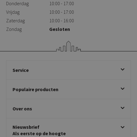
Donderdag
10:00 - 17:00
Vrijdag
10:00 - 17:00
Zaterdag
10:00 - 16:00
Zondag
Gesloten
Service
Bestellen
Populaire producten
Betalen & annuleren
Bezorgen & afhalen
Eetkamerstoelen
Ruilen & retourneren
Over ons
Draaibare eetkamerstoelen
Klachtafhandeling
Stoelen met armleuning
Disclaimer & Garantie
Over KICK
Beige stoelen
Algemene voorwaarden
Nieuwsbrief
Showroom
Taupe stoelen
Privacy policy
Als eerste op de hoogte
Contact
Tuinstoelen