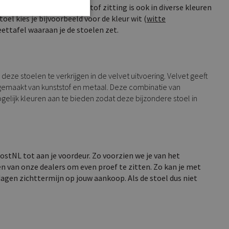
Model Jazz met de kunststof zitting is ook in diverse kleuren
el kies je bijvoorbeeld voor de kleur wit (
witte
 eettafel waaraan je de stoelen zet.
 deze stoelen te verkrijgen in de velvet uitvoering. Velvet geeft
g gemaakt van kunststof en metaal. Deze combinatie van
ogelijk kleuren aan te bieden zodat deze bijzondere stoel in
PostNL tot aan je voordeur. Zo voorzien we je van het
n van onze dealers om even proef te zitten. Zo kan je met
 dagen zichttermijn op jouw aankoop. Als de stoel dus niet