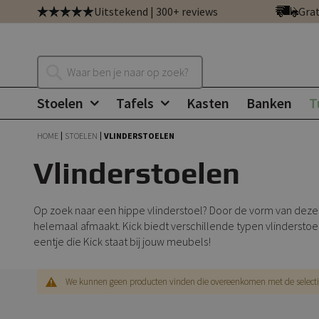
Ga
Uitstekend | 300+ reviews
Grat
direct
door
naar
Zoeken
de
inhoud
Stoelen
Tafels
Kasten
Banken
T
HOME
STOELEN
VLINDERSTOELEN
Vlinderstoelen
Op zoek naar een hippe vlinderstoel? Door de vorm van deze s
helemaal afmaakt. Kick biedt verschillende typen vlinderstoel
eentje die Kick staat bij jouw meubels!
We kunnen geen producten vinden die overeenkomen met de selecti