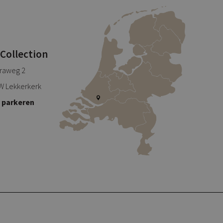
 Collection
traweg 2
W Lekkerkerk
s parkeren