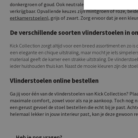
donkergroen of goud. Ook neutrale kleuren zoals grijs, zwart
verkrijgbaar. Opvallende keuzes zijn mintgroen of roze, beide
eetkamerstoelen
), grijs of zwart. Zorg ervoor dat je een kle
De verschillende soorten vlinderstoelen in o
Kick Collection zorgt altijd voor een breed assortiment en zo is 
een elegante en chique uitstraling, maar mocht je iets simpeler
materiaal geeft de kamer een strakke uitstraling. De vlinderstoe
ieder huishouden thuis kan. Naast de mooie kleuren zijn de sto
Vlinderstoelen online bestellen
Ga jij voor één van de vlinderstoelen van Kick Collection? Pl
maximale comfort, zowel voor als na je aankoop. Toch nog ni
een gerust gevoel de stoel bestellen die echt bij je past. Ac
helemaal lekker in jouw interieur past, kan je deze gewoon r
Heb je nog vragen?