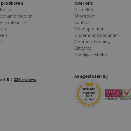
e producten
Over ons
toelen
Over KICK
 eetkamerstoelen
Showroom
et armleuning
Contact
len
Verkooppunten
elen
Onderhoudsproducten
n
Vloerbescherming
n
Giftcards
s
Zakelijk bestellen
Aangesloten bij