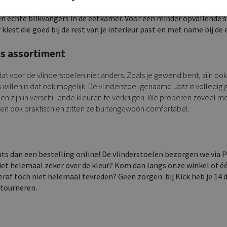
 (
zwarte eetkamerstoelen
) en wit behoren tot de mogelijkheden. 
n echte blikvangers in de eetkamer. Voor een minder opvallende sto
ur kiest die goed bij de rest van je interieur past en met name bij de
ns assortiment
dat voor de vlinderstoelen niet anders. Zoals je gewend bent, zijn ook
s willen is dat ook mogelijk. De vlinderstoel genaamd Jazz is volledi
len zijn in verschillende kleuren te verkrijgen. We proberen zoveel m
elen ook praktisch en zitten ze buitengewoon comfortabel.
aats dan een bestelling online! De vlinderstoelen bezorgen we via 
et helemaal zeker over de kleur? Kom dan langs onze winkel of éé
hteraf toch niet helemaal tevreden? Geen zorgen: bij Kick heb je 14
etourneren.