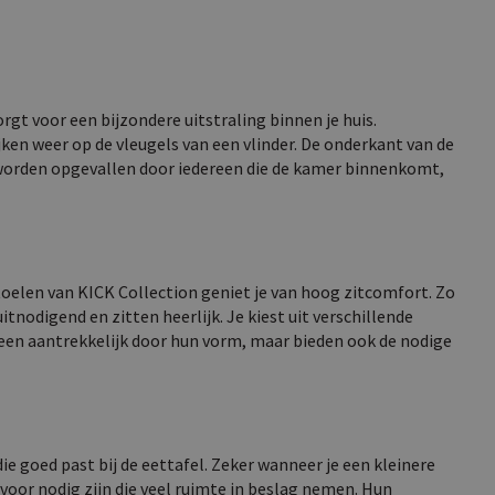
orgt voor een bijzondere uitstraling binnen je huis.
jken weer op de vleugels van een vlinder. De onderkant van de
n worden opgevallen door iedereen die de kamer binnenkomt,
oelen van KICK Collection geniet je van hoog zitcomfort. Zo
itnodigend en zitten heerlijk. Je kiest uit verschillende
leen aantrekkelijk door hun vorm, maar bieden ook de nodige
e goed past bij de eettafel. Zeker wanneer je een kleinere
 voor nodig zijn die veel ruimte in beslag nemen. Hun