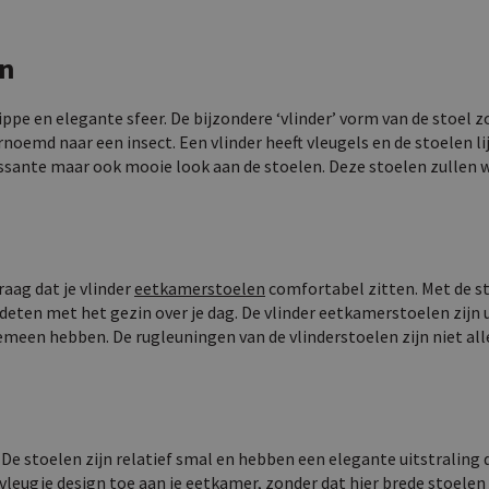
on
ippe en elegante sfeer. De bijzondere ‘vlinder’ vorm van de stoel z
rnoemd naar een insect. Een vlinder heeft vleugels en de stoelen li
eressante maar ook mooie look aan de stoelen. Deze stoelen zulle
raag dat je vlinder
eetkamerstoelen
comfortabel zitten. Met de st
ondeten met het gezin over je dag. De vlinder eetkamerstoelen zijn u
emeen hebben. De rugleuningen van de vlinderstoelen zijn niet al
e stoelen zijn relatief smal en hebben een elegante uitstraling di
 vleugje design toe aan je eetkamer, zonder dat hier brede stoelen