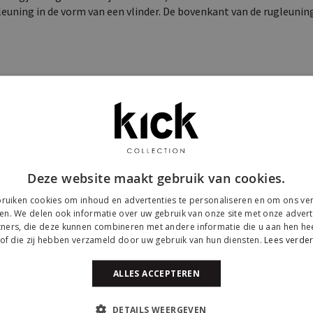
euning in de vorm van een vlinder. De bovenkant van de rugleuning
een fluwelen bekleding. Fluweel heeft een chique uitstraling en gee
waardoor ze er niet alleen chic uitzien, maar ook heerlijk zacht 
alen frame vormen beide modellen een goede keuze voor een vlind
Deze website maakt gebruik van cookies.
g van kunststof. Het model vlinderstoel Jazz is hier een goed voo
ruiken cookies om inhoud en advertenties te personaliseren en om ons ver
f in plaats van fluweel. Kunststof is iets minder zacht, maar he
en. We delen ook informatie over uw gebruik van onze site met onze advert
ners, die deze kunnen combineren met andere informatie die u aan hen hee
Jazz is verkrijgbaar in diverse kleuren, waarbij zowel het stalen
of die zij hebben verzameld door uw gebruik van hun diensten.
Lees verde
ALLES ACCEPTEREN
verse kleuren. Wil je graag een vlinderstoel met een fluwelen bekl
DETAILS WEERGEVEN