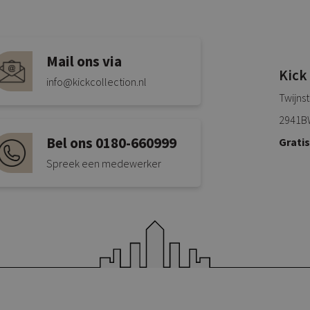
Mail ons via
Kick
info@kickcollection.nl
Twijns
2941B
Bel ons 0180-660999
Grati
Spreek een medewerker