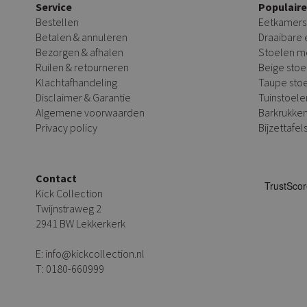
Service
Populair
Bestellen
Eetkamers
Betalen & annuleren
Draaibare
Bezorgen & afhalen
Stoelen m
Ruilen & retourneren
Beige stoe
Klachtafhandeling
Taupe sto
Disclaimer & Garantie
Tuinstoele
Algemene voorwaarden
Barkrukke
Privacy policy
Bijzettafel
Contact
Kick Collection
Twijnstraweg 2
2941 BW Lekkerkerk
E:
info@kickcollection.nl
T:
0180-660999