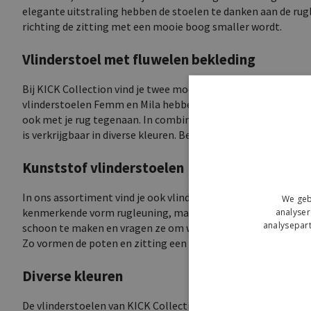
elegante uitstraling hebben de stoelen te danken aan de rugl
richting de zitting met een mooie boog smaller wordt.
Vlinderstoel met fluwelen bekleding
Bij KICK Collection vind je twee modellen vlinderstoelen met 
vlinderstoelen Femm en Mila hebben een bekleding van velvet, 
ook met je rug tegenaan. In combinatie met het stevige st
is verkrijgbaar in diverse kleuren. Bekijk alle
velvet stoelen
.
Kunststof vlinderstoelen
In ons assortiment vind je ook vlinderstoelen met een zittin
We geb
kenmerkende vorm rugleuning, maar zijn gemaakt van kunststo
analyser
analysepart
schoon te maken en vragen ze om weinig onderhoud. Het model 
Zo vormen de poten en zitting een prachtig geheel.
Diverse kleuren
De vlinderstoelen van KICK Collection zijn verkrijgbaar in di