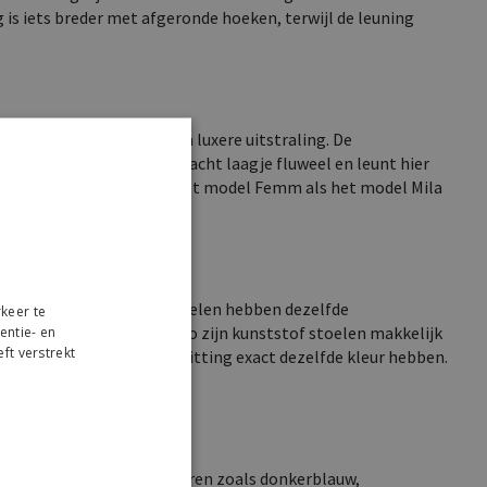
 is iets breder met afgeronde hoeken, terwijl de leuning
ft je eetkamer direct een luxere uitstraling. De
aanvoelen. Je zit op een zacht laagje fluweel en leunt hier
er eetkamerstoel. Zowel het model Femm als het model Mila
rbeeld van. Deze vlinderstoelen hebben dezelfde
keer te
eft andere voorbeelden. Zo zijn kunststof stoelen makkelijk
entie- en
ft verstrekt
 frame als de kunststof zitting exact dezelfde kleur hebben.
r
eding? Dan kies je voor kleuren zoals donkerblauw,