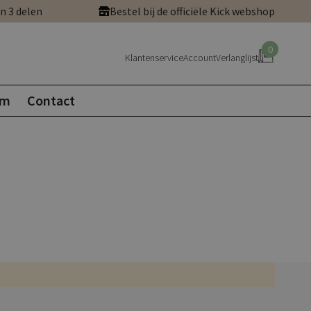
in 3 delen
Bestel bij de officiële Kick webshop
0
Klantenservice
Account
Verlanglijst
om
Contact