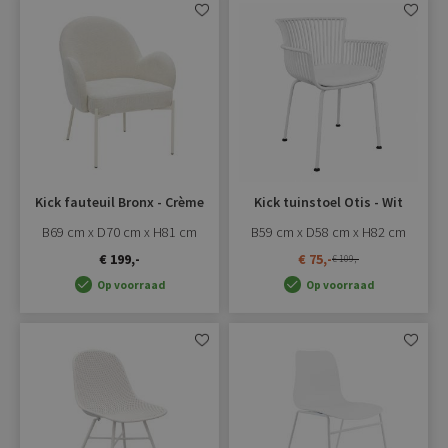
Aan
Aan
verlanglijst
verlangli
toevoegen
toevoe
Kick fauteuil Bronx - Crème
Kick tuinstoel Otis - Wit
B69 cm x D70 cm x H81 cm
B59 cm x D58 cm x H82 cm
€ 199,-
€ 75,-
€ 109,-
Op voorraad
Op voorraad
Aan
Aan
verlanglijst
verlangli
toevoegen
toevoe