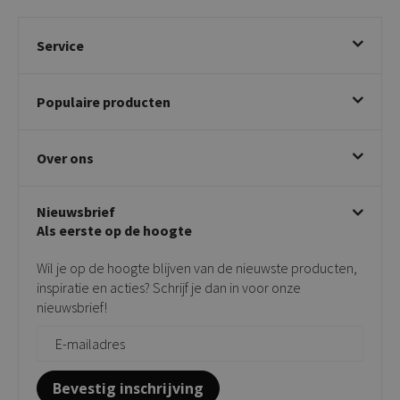
Service
Bestellen
Populaire producten
Betalen & annuleren
Bezorgen & afhalen
Eetkamerstoelen
Ruilen & retourneren
Over ons
Draaibare eetkamerstoelen
Klachtafhandeling
Stoelen met armleuning
Disclaimer & Garantie
Over KICK
Beige stoelen
Algemene voorwaarden
Nieuwsbrief
Showroom
Taupe stoelen
Privacy policy
Als eerste op de hoogte
Contact
Tuinstoelen
Verkooppunten
Barkrukken
Wil je op de hoogte blijven van de nieuwste producten,
Onderhoudsproducten
Bijzettafels
inspiratie en acties? Schrijf je dan in voor onze
Vloerbescherming
nieuwsbrief!
Giftcards
Zakelijk bestellen
Bevestig inschrijving