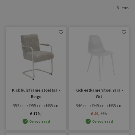
6
Items
Aan
Aan
verlanglijst
verlangli
toevoegen
toevoe
Kick buisframe stoel Isa -
Kick eetkamerstoel Yara -
Beige
Wit
B53 cm x D55 cm x H85 cm
B46 cm x D49 cm x H85 cm
€ 179,-
€ 49,-
€ 69,-
Op voorraad
Op voorraad