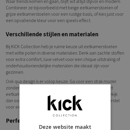
Waar trends komen en gaan, blijft wit altijd stijlvol en modern.
Combineer ze bijvoorbeeld met
beige eetkamerstoelen
of
grijze eetkamerstoelen
voor een rustige basis, of kies juist voor
een opvallende kleur voor een speels effect.
Verschillende stijlen en materialen
Bij KICK Collection heb je ruime keuze uit eetkamerstoelen
met witte poten in diverse materialen. Denk aan zachte stoffen
voor extra comfort, luxe velvet voor een chique uitstraling of
onderhoudsvriendelijke materialen die ideaal zijn voor
gezinnen.
Ook qua design is er volop keuze. Ga voor een strak model
zonder armleuningen of kies juist voor extra comfort met
eetkamerstoelen met armleuning
. Liever iets unieks? Bekijk
dan ook onze
draaibare eetkamerstoelen
met wit onderstel
voor extra functionaliteit en een moderne twist.
Perfect te combineren in elk interieur
Deze website maakt