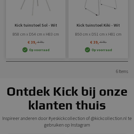
Kick tuinstoel Sol - Wit
Kick tuinstoel Kiki - Wit
B58 cm x D54 cm x H83 cm
B50 cm x D51 cm x H81 cm
€ 39,-
€ 39,-
€ 79,-
€ 79,-
Op voorraad
Op voorraad
6
Items
Ontdek Kick bij onze
klanten thuis
Inspireer anderen door #yeskickcollection of @kickcollection.nl te
gebruiken op Instagram