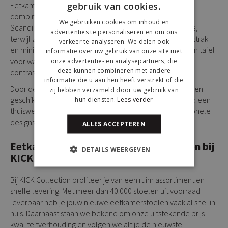
gebruik van cookies.
Eetkamerstoelen met witte poten laten zich eenvoudig
combineren met verschillende interieurstijlen. In een
We gebruiken cookies om inhoud en
Scandinavisch interieur zorgen ze voor rust en harmonie,
advertenties te personaliseren en om ons
terwijl ze in een modern interieur juist zorgen voor een strak
verkeer te analyseren. We delen ook
en minimalistisch geheel. Combineer ze met een houten tafel
informatie over uw gebruik van onze site met
voor warmte of met een zwarte tafel voor een krachtig
onze advertentie- en analysepartners, die
deze kunnen combineren met andere
contrast.
informatie die u aan hen heeft verstrekt of die
Door de veelzijdigheid van deze stoelen zijn ze niet alleen
zij hebben verzameld door uw gebruik van
geschikt voor de eetkamer, maar ook voor bijvoorbeeld een
hun diensten.
Lees verder
thuiswerkplek of vergaderruimte. Zo haal je multifunctionele
designstoelen in huis die jarenlang meegaan.
ALLES ACCEPTEREN
Eetkamerstoelen met witte poten kopen bij
DETAILS WEERGEVEN
KICK Collection
Bij KICK Collection profiteer je van een ruim assortiment en
snelle levering. Met meer dan 40.000 stoelen uit voorraad
leverbaar heb je jouw nieuwe eetkamerstoelen vaak al snel in
huis. Daarnaast staan we bekend om onze uitstekende prijs-
kwaliteitverhouding en volgen we altijd de nieuwste