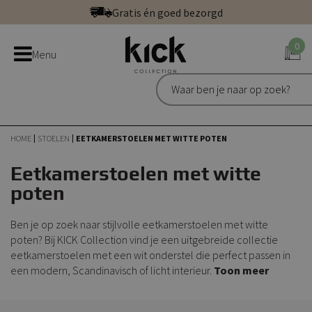
Ga
Gratis én goed bezorgd
direct
Betaal veilig: direct, achteraf of in 3 delen
door
0
Bestel bij de officiële Kick webshop
Menu
naar
Uitstekend | 300+ reviews
de
Gratis én goed bezorgd
inhoud
HOME
STOELEN
EETKAMERSTOELEN MET WITTE POTEN
Eetkamerstoelen met witte
poten
Ben je op zoek naar stijlvolle eetkamerstoelen met witte
poten? Bij KICK Collection vind je een uitgebreide collectie
eetkamerstoelen met een wit onderstel die perfect passen in
een modern, Scandinavisch of licht interieur.
Toon meer