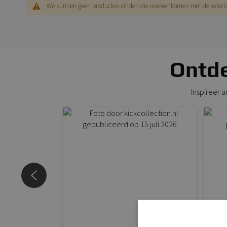
We kunnen geen producten vinden die overeenkomen met de selecti
Ontde
Inspireer 