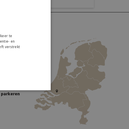
keer te
entie- en
ft verstrekt
r
 Collection
traweg 2
W Lekkerkerk
s parkeren