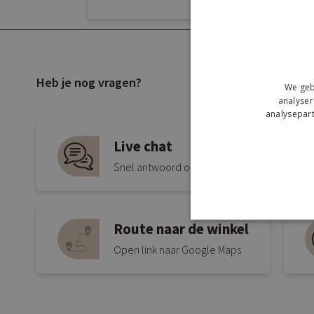
Heb je nog vragen?
We geb
analyser
analysepart
Live chat
Snel antwoord op je vraag
Route naar de winkel
Open link naar Google Maps