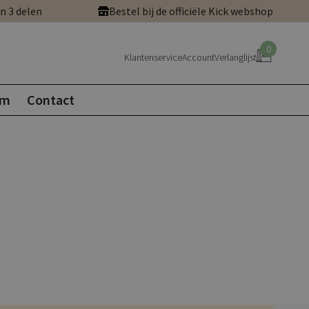
in 3 delen
Bestel bij de officiële Kick webshop
0
Klantenservice
Account
Verlanglijst
om
Contact