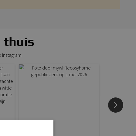
 thuis
p Instagram