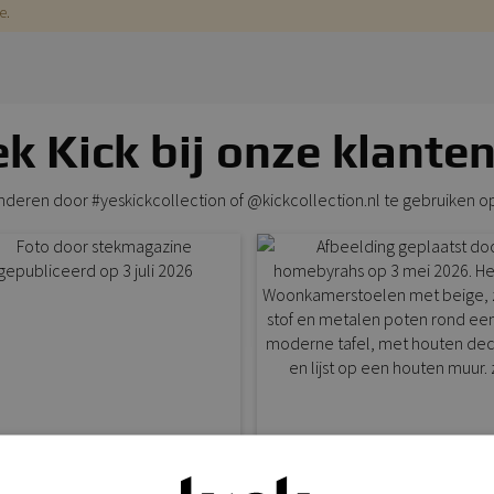
e.
k Kick bij onze klanten
anderen door #yeskickcollection of @kickcollection.nl te gebruiken o