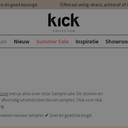
is én goed bezorgd
Betaal veilig: direct, achteraf of 
uin
Nieuw
Summer Sale
Inspiratie
Showro
blog
lees je alles over onze Sample sale. De stoelen en
 afkomstig uit eindcollecties en samples. Stuk voor stuk
ng.
e 5 weken nieuwe samples ✔ Snel én goed bezorgd