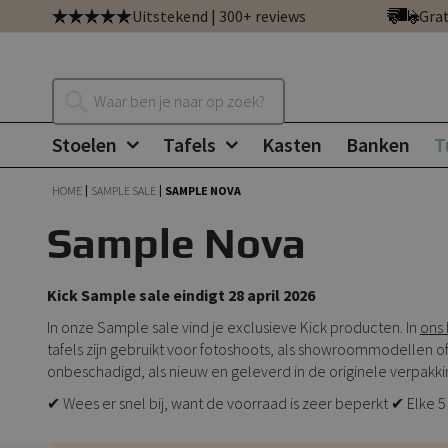
Ga
Uitstekend | 300+ reviews
Grat
direct
door
naar
Zoeken
de
inhoud
Stoelen
Tafels
Kasten
Banken
T
HOME
SAMPLE SALE
SAMPLE NOVA
Sample Nova
Kick Sample sale eindigt 28 april 2026
In onze Sample sale vind je exclusieve Kick producten. In
ons 
tafels zijn gebruikt voor fotoshoots, als showroommodellen of
onbeschadigd, als nieuw en geleverd in de originele verpakki
✔ Wees er snel bij, want de voorraad is zeer beperkt ✔ Elk