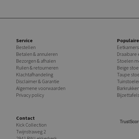
Service
Populair
Bestellen
Eetkamers
Betalen & annuleren
Draaibare
Bezorgen & afhalen
Stoelen m
Ruilen & retourneren
Beige stoe
Klachtafhandeling
Taupe sto
Disclaimer & Garantie
Tuinstoele
Algemene voorwaarden
Barkrukke
Privacy policy
Bijzettafel
Contact
Kick Collection
Twijnstraweg 2
2941 BW Lekkerkerk