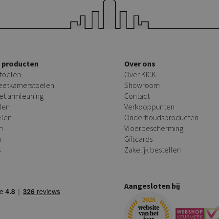
e producten
Over ons
toelen
Over KICK
 eetkamerstoelen
Showroom
et armleuning
Contact
len
Verkooppunten
elen
Onderhoudsproducten
n
Vloerbescherming
n
Giftcards
s
Zakelijk bestellen
Aangesloten bij