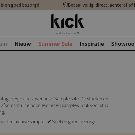
is én goed bezorgd
Betaal veilig: direct, achteraf of 
uin
Nieuw
Summer Sale
Inspiratie
Showro
blog
lees je alles over onze Sample sale. De stoelen en
 afkomstig uit eindcollecties en samples. Stuk voor stuk
ng.
e 5 weken nieuwe samples ✔ Snel én goed bezorgd