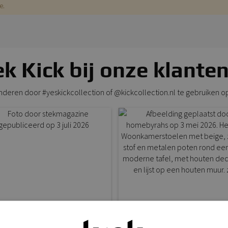
e.
k Kick bij onze klanten
anderen door #yeskickcollection of @kickcollection.nl te gebruiken o