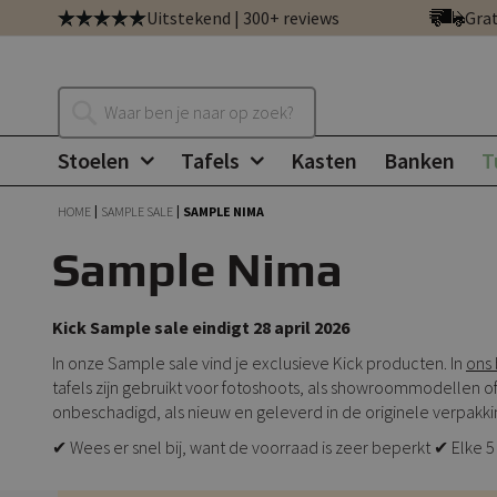
Ga
Uitstekend | 300+ reviews
Grat
direct
door
naar
Zoeken
de
inhoud
Stoelen
Tafels
Kasten
Banken
T
HOME
SAMPLE SALE
SAMPLE NIMA
Sample Nima
Kick Sample sale eindigt 28 april 2026
In onze Sample sale vind je exclusieve Kick producten. In
ons 
tafels zijn gebruikt voor fotoshoots, als showroommodellen of
onbeschadigd, als nieuw en geleverd in de originele verpakki
✔ Wees er snel bij, want de voorraad is zeer beperkt ✔ Elk