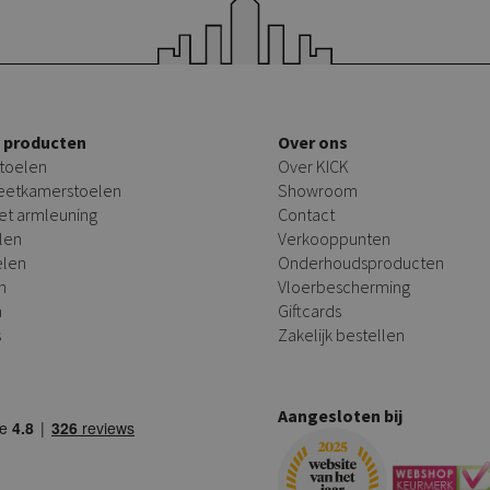
e producten
Over ons
toelen
Over KICK
 eetkamerstoelen
Showroom
et armleuning
Contact
len
Verkooppunten
elen
Onderhoudsproducten
n
Vloerbescherming
n
Giftcards
s
Zakelijk bestellen
Aangesloten bij