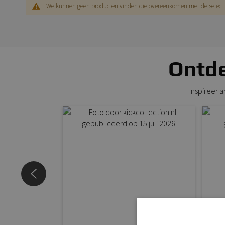
We kunnen geen producten vinden die overeenkomen met de selecti
Ontde
Inspireer 