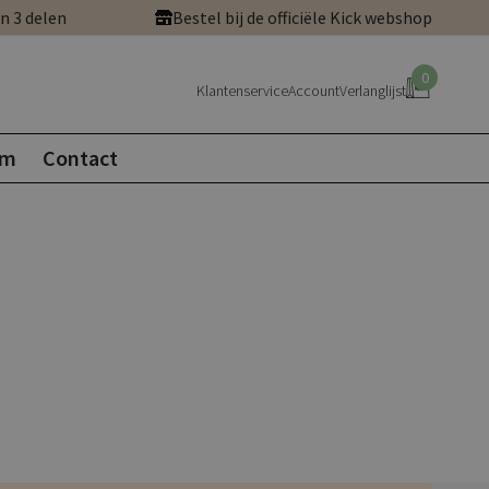
in 3 delen
Bestel bij de officiële Kick webshop
0
Klantenservice
Account
Verlanglijst
om
Contact