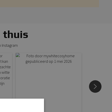
 thuis
p Instagram