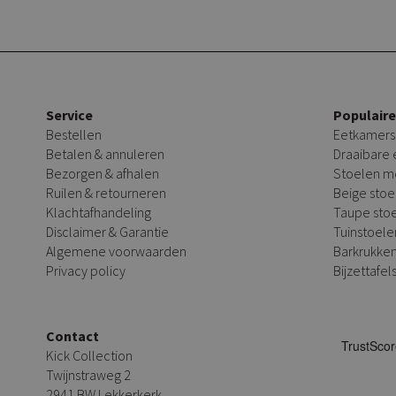
Service
Populair
Bestellen
Eetkamers
Betalen & annuleren
Draaibare
Bezorgen & afhalen
Stoelen m
Ruilen & retourneren
Beige stoe
Klachtafhandeling
Taupe sto
Disclaimer & Garantie
Tuinstoele
Algemene voorwaarden
Barkrukke
Privacy policy
Bijzettafel
Contact
Kick Collection
Twijnstraweg 2
2941 BW Lekkerkerk