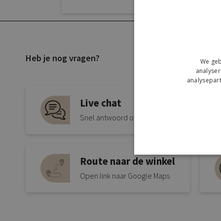
Heb je nog vragen?
We geb
analyser
analysepart
Live chat
Snel antwoord op je vraag
Route naar de winkel
Open link naar Google Maps