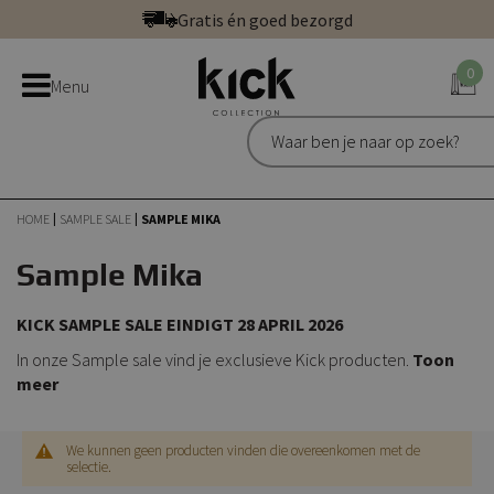
Ga
Gratis én goed bezorgd
direct
Betaal veilig: direct, achteraf of in 3 delen
door
0
Bestel bij de officiële Kick webshop
Menu
naar
Uitstekend | 300+ reviews
de
Gratis én goed bezorgd
inhoud
HOME
SAMPLE SALE
SAMPLE MIKA
Sample Mika
KICK SAMPLE SALE EINDIGT 28 APRIL 2026
In onze Sample sale vind je exclusieve Kick producten.
Toon
meer
We kunnen geen producten vinden die overeenkomen met de
selectie.