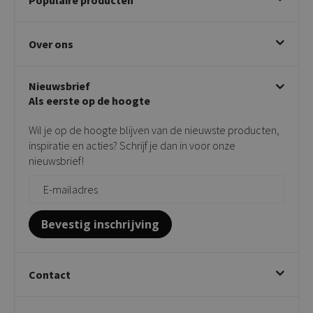
Betalen & annuleren
Bezorgen & afhalen
Eetkamerstoelen
Ruilen & retourneren
Over ons
Draaibare eetkamerstoelen
Klachtafhandeling
Stoelen met armleuning
Disclaimer & Garantie
Over KICK
Beige stoelen
Algemene voorwaarden
Nieuwsbrief
Showroom
Taupe stoelen
Privacy policy
Als eerste op de hoogte
Contact
Tuinstoelen
Verkooppunten
Barkrukken
Wil je op de hoogte blijven van de nieuwste producten,
Onderhoudsproducten
Bijzettafels
inspiratie en acties? Schrijf je dan in voor onze
Vloerbescherming
nieuwsbrief!
Giftcards
Zakelijk bestellen
Bevestig inschrijving
Contact
Kick Collection