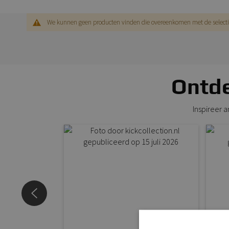
We kunnen geen producten vinden die overeenkomen met de selecti
Ontde
Inspireer 