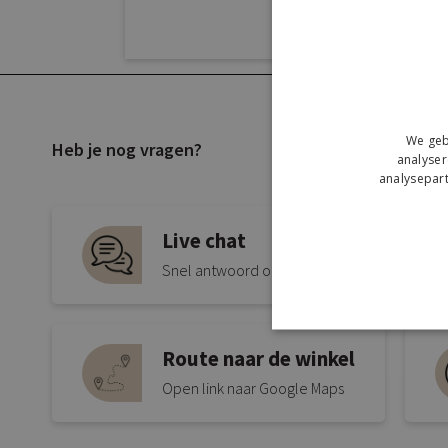
We geb
Heb je nog vragen?
analyser
analysepart
Live chat
Snel antwoord op je vraag
Route naar de winkel
Open link naar Google Maps