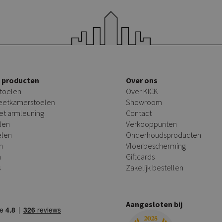
e producten
Over ons
toelen
Over KICK
 eetkamerstoelen
Showroom
et armleuning
Contact
len
Verkooppunten
elen
Onderhoudsproducten
n
Vloerbescherming
n
Giftcards
s
Zakelijk bestellen
Aangesloten bij