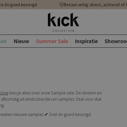
is én goed bezorgd
Betaal veilig: direct, achteraf of 
uin
Nieuw
Summer Sale
Inspiratie
Showro
blog
lees je alles over onze Sample sale. De stoelen en
 afkomstig uit eindcollecties en samples. Stuk voor stuk
ng.
e 5 weken nieuwe samples ✔ Snel én goed bezorgd