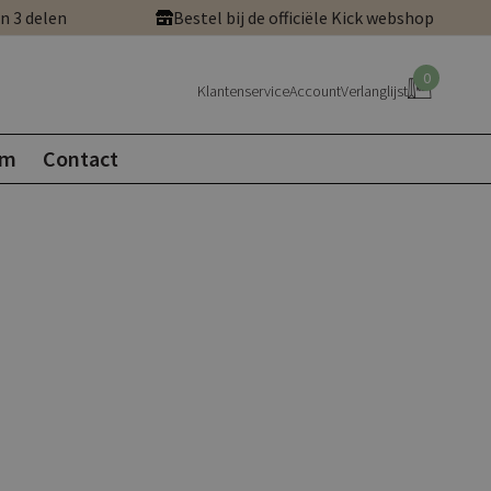
in 3 delen
Bestel bij de officiële Kick webshop
0
Klantenservice
Account
Verlanglijst
om
Contact