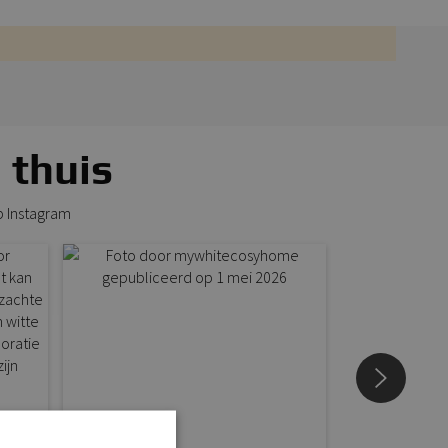
 thuis
p Instagram