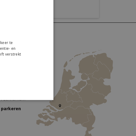
keer te
entie- en
ft verstrekt
r
 Collection
traweg 2
W Lekkerkerk
s parkeren