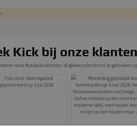
e.
k Kick bij onze klanten
anderen door #yeskickcollection of @kickcollection.nl te gebruiken o