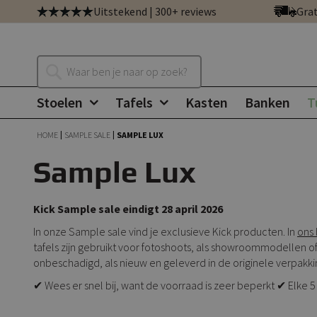
Ga
Uitstekend | 300+ reviews
Grat
direct
door
naar
Zoeken
de
inhoud
Stoelen
Tafels
Kasten
Banken
T
HOME
SAMPLE SALE
SAMPLE LUX
Sample Lux
Kick Sample sale eindigt 28 april 2026
In onze Sample sale vind je exclusieve Kick producten. In
ons 
tafels zijn gebruikt voor fotoshoots, als showroommodellen of
onbeschadigd, als nieuw en geleverd in de originele verpakki
✔ Wees er snel bij, want de voorraad is zeer beperkt ✔ Elk