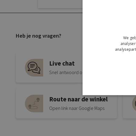
Heb je nog vragen?
We geb
analyser
analysepart
Live chat
Snel antwoord op je vraag
Route naar de winkel
Open link naar Google Maps