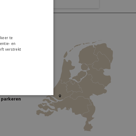
keer te
entie- en
ft verstrekt
r
 Collection
traweg 2
W Lekkerkerk
s parkeren