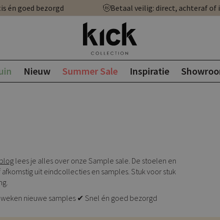
is én goed bezorgd
Betaal veilig: direct, achteraf of 
uin
Nieuw
Summer Sale
Inspiratie
Showro
blog
lees je alles over onze Sample sale. De stoelen en
 afkomstig uit eindcollecties en samples. Stuk voor stuk
ng.
e 5 weken nieuwe samples ✔ Snel én goed bezorgd