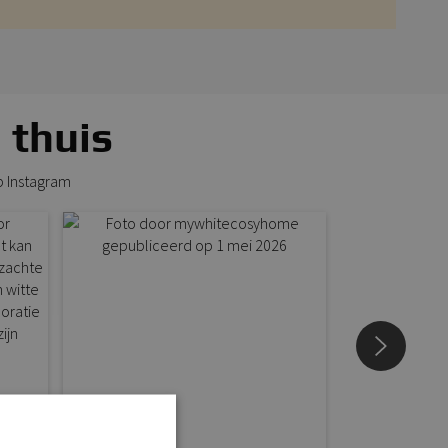
 thuis
p Instagram