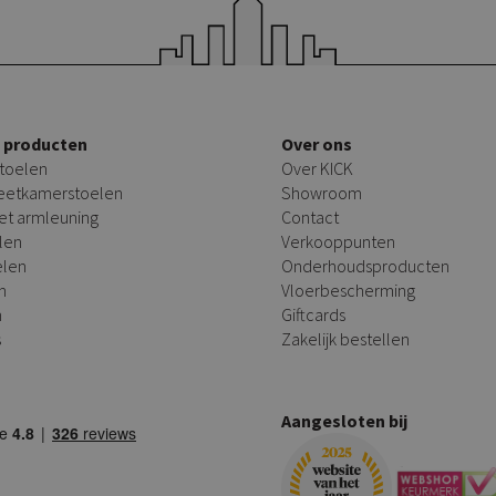
e producten
Over ons
toelen
Over KICK
 eetkamerstoelen
Showroom
et armleuning
Contact
len
Verkooppunten
elen
Onderhoudsproducten
n
Vloerbescherming
n
Giftcards
s
Zakelijk bestellen
Aangesloten bij