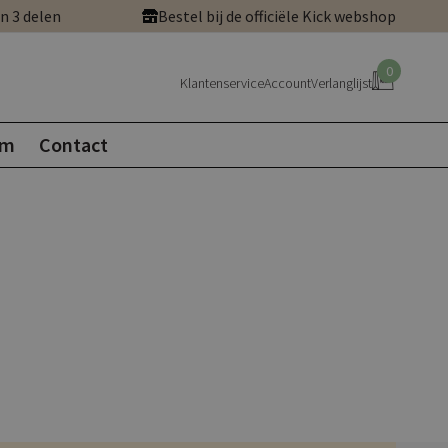
in 3 delen
Bestel bij de officiële Kick webshop
0
Klantenservice
Account
Verlanglijst
om
Contact