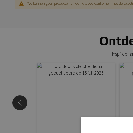
We kunnen geen producten vinden die overeenkomen met de selecti
Ontde
Inspireer 