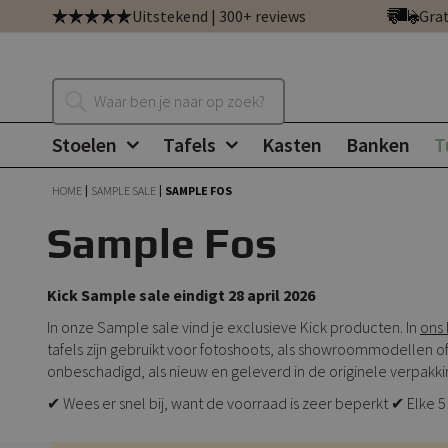
Ga
Uitstekend | 300+ reviews
Grat
direct
door
naar
Zoeken
de
inhoud
Stoelen
Tafels
Kasten
Banken
T
HOME
SAMPLE SALE
SAMPLE FOS
Sample Fos
Kick Sample sale eindigt 28 april 2026
In onze Sample sale vind je exclusieve Kick producten. In
ons 
tafels zijn gebruikt voor fotoshoots, als showroommodellen of
onbeschadigd, als nieuw en geleverd in de originele verpakki
✔ Wees er snel bij, want de voorraad is zeer beperkt ✔ Elk