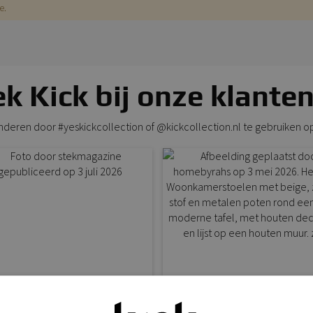
e.
k Kick bij onze klanten
anderen door #yeskickcollection of @kickcollection.nl te gebruiken o