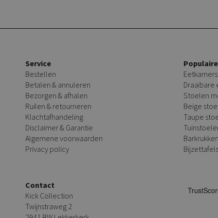
Service
Populair
Bestellen
Eetkamers
Betalen & annuleren
Draaibare
Bezorgen & afhalen
Stoelen m
Ruilen & retourneren
Beige stoe
Klachtafhandeling
Taupe sto
Disclaimer & Garantie
Tuinstoele
Algemene voorwaarden
Barkrukke
Privacy policy
Bijzettafel
Contact
Kick Collection
Twijnstraweg 2
2941 BW Lekkerkerk