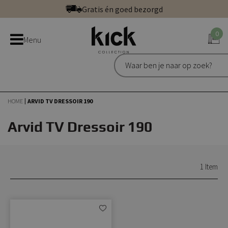
Ga
Gratis én goed bezorgd
direct
Betaal veilig: direct, achteraf of in 3 delen
door
0
Bestel bij de officiële Kick webshop
Menu
naar
Uitstekend | 300+ reviews
de
Gratis én goed bezorgd
inhoud
HOME
ARVID TV DRESSOIR 190
Arvid TV Dressoir 190
1
Item
Aan
verlanglijst