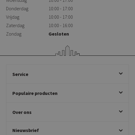
Donderdag
10:00 - 17:00
Vrijdag
10:00 - 17:00
Zaterdag
10:00 - 16:00
Zondag
Gesloten
Service
Bestellen
Populaire producten
Betalen & annuleren
Bezorgen & afhalen
Eetkamerstoelen
Ruilen & retourneren
Over ons
Draaibare eetkamerstoelen
Klachtafhandeling
Stoelen met armleuning
Disclaimer & Garantie
Over KICK
Beige stoelen
Algemene voorwaarden
Nieuwsbrief
Showroom
Taupe stoelen
Privacy policy