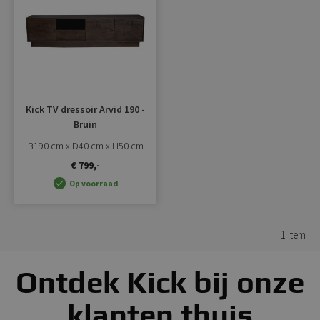
toevoegen
Kick TV dressoir Arvid 190 -
Bruin
B190 cm x D40 cm x H50 cm
€ 799,-
Op voorraad
1
Item
Ontdek Kick bij onze
klanten thuis