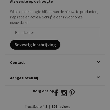
Als eerste op de hoogte
Contact
Tuinstoelen
Verkooppunten
Barkrukken
Wil je op de hoogte blijven van de nieuwste producten,
Onderhoudsproducten
Bijzettafels
inspiratie en acties? Schrijf je dan in voor onze
Vloerbescherming
nieuwsbrief!
Giftcards
Zakelijk bestellen
Bevestig inschrijving
Contact
Kick Collection
Aangesloten bij
Twijnstraweg 2
2941 BW Lekkerkerk
Volg ons op
E:
info@kickcollection.nl
T:
0180-660999