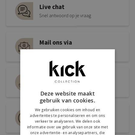
Live chat
Snel antwoord op je vraag
Mail ons via
info@kickcollection.nl
Route naar de winkel
Open link naar Google Maps
Deze website maakt
gebruik van cookies.
We gebruiken cookies om inhoud en
Bel ons 0180-660999
advertenties te personaliseren en om ons
verkeer te analyseren. We delen ook
Spreek een medewerker
informatie over uw gebruik van onze site met
onze advertentie- en analysepartners, die