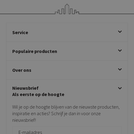
Service
Bestellen
Populaire producten
Betalen & annuleren
Bezorgen & afhalen
Eetkamerstoelen
Ruilen & retourneren
Over ons
Draaibare eetkamerstoelen
Klachtafhandeling
Stoelen met armleuning
Disclaimer & Garantie
Over KICK
Beige stoelen
Algemene voorwaarden
Nieuwsbrief
Showroom
Taupe stoelen
Privacy policy
Als eerste op de hoogte
Contact
Tuinstoelen
Verkooppunten
Barkrukken
Wil je op de hoogte blijven van de nieuwste producten,
Onderhoudsproducten
Bijzettafels
inspiratie en acties? Schrijf je dan in voor onze
Vloerbescherming
nieuwsbrief!
Giftcards
Zakelijk bestellen