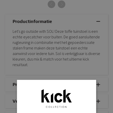
Productinformatie
Let's go outside with SOL! Deze toffe tuinstoel is een
echte eyecatcher voor buiten. De goed aansluitende
rugleuning in combinatie met het gepoedercoate
stalen frame maken deze tuinstoel een echte
aanwinst voor iedere tuin. Sol is verkrijgbaar is diverse
kleuren, dus mix & match voor het ultieme kick
resultaat.
Productdetails
Veelgestelde vragen