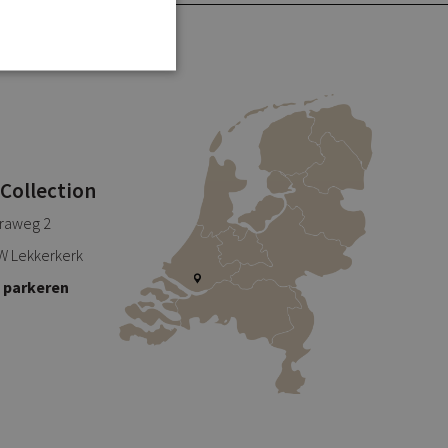
 Collection
traweg 2
W Lekkerkerk
s parkeren