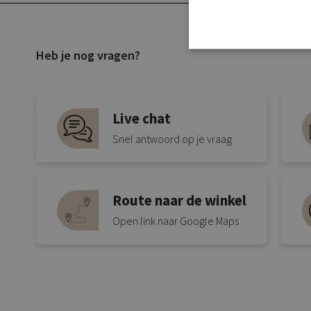
Heb je nog vragen?
Live chat
Snel antwoord op je vraag
Route naar de winkel
Open link naar Google Maps