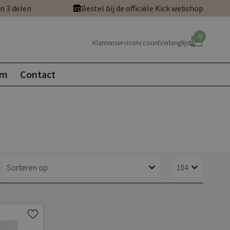
in 3 delen
Bestel bij de officiële Kick webshop
0
Klantenservice
Account
Verlanglijst
om
Contact
Aan