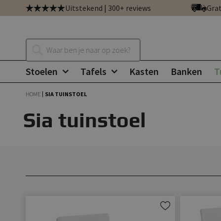
Ga
Uitstekend | 300+ reviews
Grat
direct
door
naar
Zoeken
de
inhoud
Stoelen
Tafels
Kasten
Banken
T
HOME
SIA TUINSTOEL
Sia tuinstoel
Aan