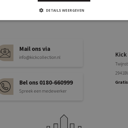
DETAILS WEERGEVEN
Mail ons via
Kick
info@kickcollection.nl
Twijns
2941B
Bel ons 0180-660999
Grati
Spreek een medewerker