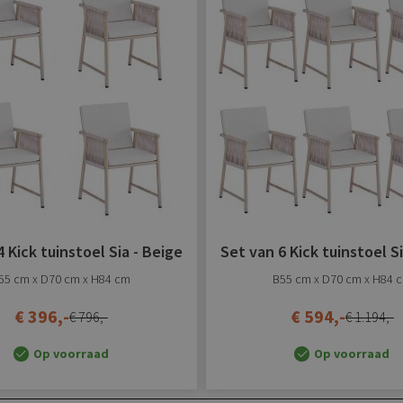
verlanglijst
toevoegen
 Kick tuinstoel Sia - Beige
Set van 6 Kick tuinstoel Si
55 cm x D70 cm x H84 cm
B55 cm x D70 cm x H84 
€ 396,-
€ 594,-
€ 796,-
€ 1.194,-
Op voorraad
Op voorraad