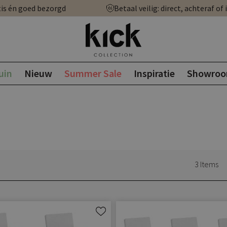
is én goed bezorgd
Betaal veilig: direct, achteraf of 
uin
Nieuw
Summer Sale
Inspiratie
Showro
3
Items
Aan