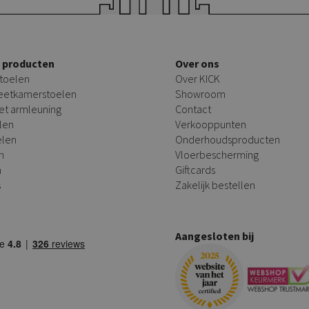
e producten
Over ons
toelen
Over KICK
 eetkamerstoelen
Showroom
et armleuning
Contact
len
Verkooppunten
elen
Onderhoudsproducten
n
Vloerbescherming
n
Giftcards
s
Zakelijk bestellen
Aangesloten bij