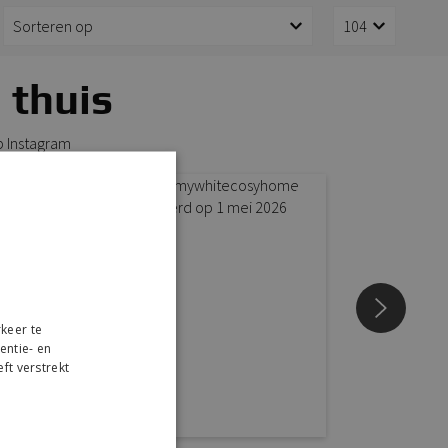
 thuis
p Instagram
keer te
entie- en
ft verstrekt
r