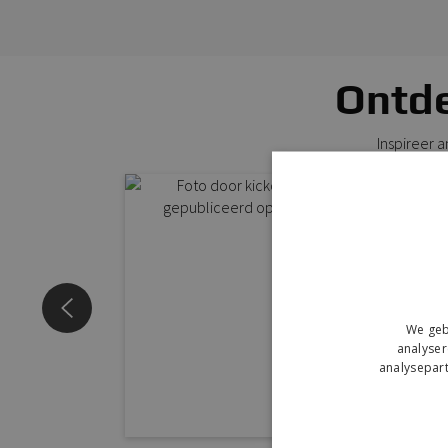
Ontde
Inspireer 
We geb
analyser
analysepart