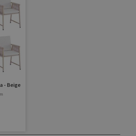
verlanglijst
toevoegen
a - Beige
cm