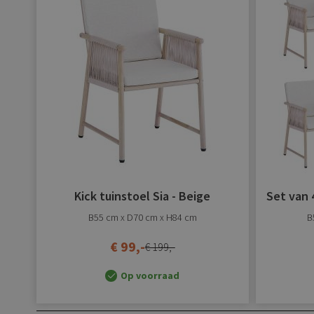
verlanglijst
toevoegen
Kick tuinstoel Sia - Beige
Set van 4
B55 cm x D70 cm x H84 cm
B
€ 99,-
€ 199,-
Op voorraad