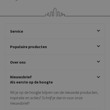
Service
Bestellen
Populaire producten
Betalen & annuleren
Bezorgen & afhalen
Eetkamerstoelen
Ruilen & retourneren
Over ons
Draaibare eetkamerstoelen
Klachtafhandeling
Stoelen met armleuning
Disclaimer & Garantie
Over KICK
Beige stoelen
Algemene voorwaarden
Nieuwsbrief
Showroom
Taupe stoelen
Privacy policy
Als eerste op de hoogte
Contact
Tuinstoelen
Verkooppunten
Barkrukken
Wil je op de hoogte blijven van de nieuwste producten,
Onderhoudsproducten
Bijzettafels
inspiratie en acties? Schrijf je dan in voor onze
Vloerbescherming
nieuwsbrief!
Giftcards