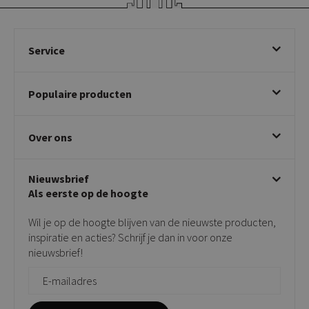
Service
Bestellen
Populaire producten
Betalen & annuleren
Bezorgen & afhalen
Eetkamerstoelen
Ruilen & retourneren
Over ons
Draaibare eetkamerstoelen
Klachtafhandeling
Stoelen met armleuning
Disclaimer & Garantie
Over KICK
Beige stoelen
Algemene voorwaarden
Nieuwsbrief
Showroom
Taupe stoelen
Privacy policy
Als eerste op de hoogte
Contact
Tuinstoelen
Verkooppunten
Barkrukken
Wil je op de hoogte blijven van de nieuwste producten,
Onderhoudsproducten
Bijzettafels
inspiratie en acties? Schrijf je dan in voor onze
Vloerbescherming
nieuwsbrief!
Giftcards
Zakelijk bestellen