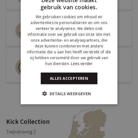
gebruik van cookies.
We gebruiken cookies om inhoud en
advertenties te personaliseren en om ons
Route naar de winkel
verkeer te analyseren. We delen ook
informatie over uw gebruik van onze site met
Open link naar Google Maps
onze advertentie- en analysepartners, die
deze kunnen combineren met andere
informatie die u aan hen heeft verstrekt of die
zij hebben verzameld door uw gebruik van
Bel ons 0180-660999
hun diensten.
Lees verder
Spreek een medewerker
ALLES ACCEPTEREN
DETAILS WEERGEVEN
Kick Collection
Twijnstraweg 2