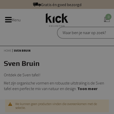
Ga
Gratis én goed bezorgd
direct
Betaal veilig: direct, achteraf of in 3 delen
door
0
Bestel bij de officiële Kick webshop
Menu
naar
Uitstekend | 300+ reviews
de
Gratis én goed bezorgd
inhoud
HOME
SVEN BRUIN
Sven Bruin
Ontdek de Sven tafel!
Met zijn organische vormen en robuuste uitstraling is de Sven
tafel een perfecte mix van natuur en design.
Toon meer
We kunnen geen producten vinden die overeenkomen met de
selectie.