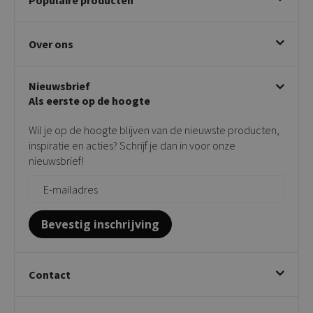
Betalen & annuleren
Bezorgen & afhalen
Eetkamerstoelen
Ruilen & retourneren
Over ons
Draaibare eetkamerstoelen
Klachtafhandeling
Stoelen met armleuning
Disclaimer & Garantie
Over KICK
Beige stoelen
Algemene voorwaarden
Nieuwsbrief
Showroom
Taupe stoelen
Privacy policy
Als eerste op de hoogte
Contact
Tuinstoelen
Verkooppunten
Barkrukken
Wil je op de hoogte blijven van de nieuwste producten,
Onderhoudsproducten
Bijzettafels
inspiratie en acties? Schrijf je dan in voor onze
Vloerbescherming
nieuwsbrief!
Giftcards
Zakelijk bestellen
Bevestig inschrijving
Contact
Kick Collection