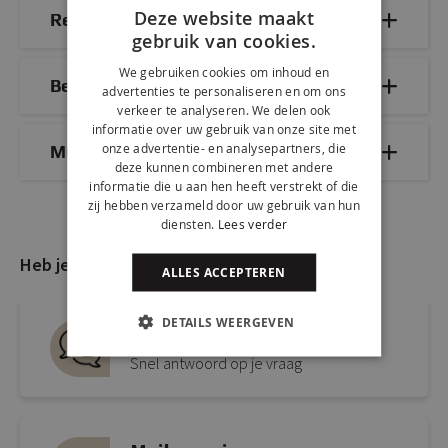
Deze website maakt
Reviews
gebruik van cookies.
We gebruiken cookies om inhoud en
Bezorg- & retourinformatie
advertenties te personaliseren en om ons
verkeer te analyseren. We delen ook
informatie over uw gebruik van onze site met
onze advertentie- en analysepartners, die
Mix & Match
deze kunnen combineren met andere
informatie die u aan hen heeft verstrekt of die
zij hebben verzameld door uw gebruik van hun
diensten.
Lees verder
Heb je nog vragen?
ALLES ACCEPTEREN
DETAILS WEERGEVEN
Live chat
Snel antwoord op je vraag