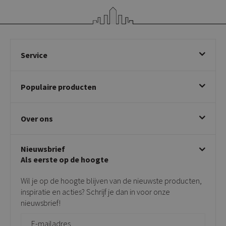
Service
Bestellen
Populaire producten
Betalen & annuleren
Bezorgen & afhalen
Eetkamerstoelen
Ruilen & retourneren
Over ons
Draaibare eetkamerstoelen
Klachtafhandeling
Stoelen met armleuning
Disclaimer & Garantie
Over KICK
Beige stoelen
Algemene voorwaarden
Nieuwsbrief
Showroom
Taupe stoelen
Privacy policy
Als eerste op de hoogte
Contact
Tuinstoelen
Verkooppunten
Barkrukken
Wil je op de hoogte blijven van de nieuwste producten,
Onderhoudsproducten
Bijzettafels
inspiratie en acties? Schrijf je dan in voor onze
Vloerbescherming
nieuwsbrief!
Giftcards
Zakelijk bestellen