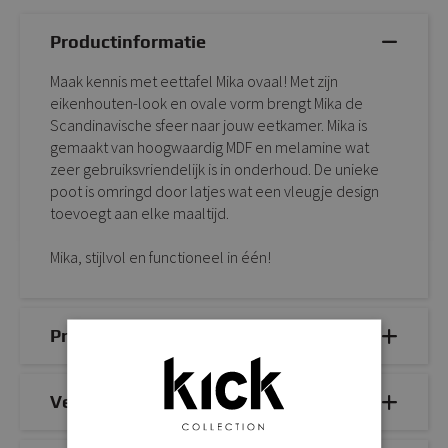
Productinformatie
Maak kennis met eettafel Mika ovaal! Met zijn
eikenhouten-look en ovale vorm brengt Mika de
Scandinavische sfeer naar jouw eetkamer. Mika is
gemaakt van hoogwaardig MDF en melamine wat
zeer gebruiksvriendelijk is in onderhoud. De unieke
poot is omringd door latjes wat een vleugje design
toevoegt aan elke maaltijd.
Mika, stijlvol en functioneel in één!
Productdetails
Veelgestelde vragen