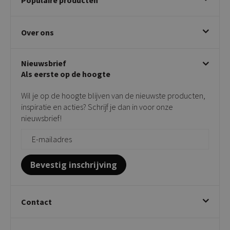
Betalen & annuleren
Bezorgen & afhalen
Eetkamerstoelen
Ruilen & retourneren
Over ons
Draaibare eetkamerstoelen
Klachtafhandeling
Stoelen met armleuning
Disclaimer & Garantie
Over KICK
Beige stoelen
Algemene voorwaarden
Nieuwsbrief
Showroom
Taupe stoelen
Privacy policy
Als eerste op de hoogte
Contact
Tuinstoelen
Verkooppunten
Barkrukken
Wil je op de hoogte blijven van de nieuwste producten,
Onderhoudsproducten
Bijzettafels
inspiratie en acties? Schrijf je dan in voor onze
Vloerbescherming
nieuwsbrief!
Giftcards
Zakelijk bestellen
Bevestig inschrijving
Contact
Kick Collection