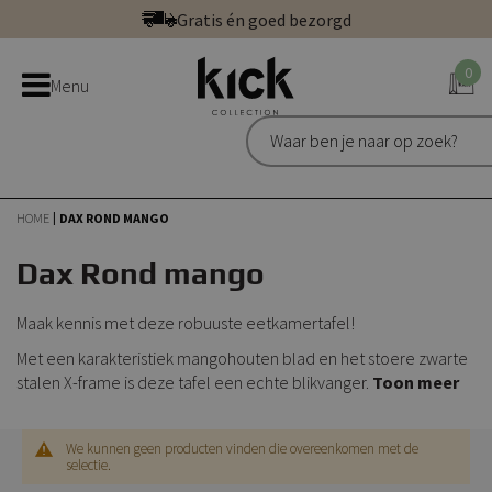
Ga
Gratis én goed bezorgd
direct
Betaal veilig: direct, achteraf of in 3 delen
door
0
Bestel bij de officiële Kick webshop
Menu
naar
Uitstekend | 300+ reviews
de
Gratis én goed bezorgd
inhoud
HOME
DAX ROND MANGO
Dax Rond mango
Maak kennis met deze robuuste eetkamertafel!
Met een karakteristiek mangohouten blad en het stoere zwarte
stalen X-frame is deze tafel een echte blikvanger.
Toon meer
We kunnen geen producten vinden die overeenkomen met de
selectie.