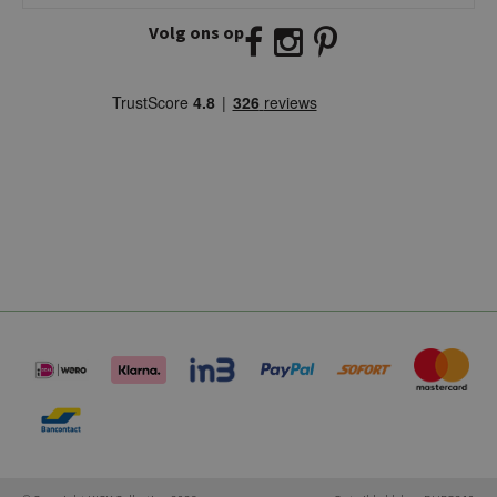
Volg ons op
E:
info@kickcollection.nl
T:
0180-660999