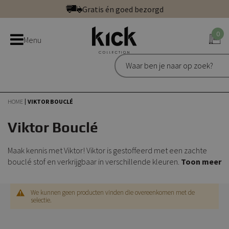
Ga
Gratis én goed bezorgd
direct
Betaal veilig: direct, achteraf of in 3 delen
door
0
Bestel bij de officiële Kick webshop
Menu
naar
Uitstekend | 300+ reviews
de
Gratis én goed bezorgd
inhoud
HOME
VIKTOR BOUCLÉ
Viktor Bouclé
Maak kennis met Viktor! Viktor is gestoffeerd met een zachte
bouclé stof en verkrijgbaar in verschillende kleuren.
Toon meer
We kunnen geen producten vinden die overeenkomen met de
selectie.