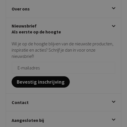
Eetkamerstoelen
Ruilen & retourneren
Over ons
Draaibare eetkamerstoelen
Klachtafhandeling
Stoelen met armleuning
Disclaimer & Garantie
Over KICK
Beige stoelen
Algemene voorwaarden
Nieuwsbrief
Showroom
Taupe stoelen
Privacy policy
Als eerste op de hoogte
Contact
Tuinstoelen
Verkooppunten
Barkrukken
Wil je op de hoogte blijven van de nieuwste producten,
Onderhoudsproducten
Bijzettafels
inspiratie en acties? Schrijf je dan in voor onze
Vloerbescherming
nieuwsbrief!
Giftcards
Zakelijk bestellen
Bevestig inschrijving
Contact
Kick Collection
Aangesloten bij
Twijnstraweg 2
2941 BW Lekkerkerk