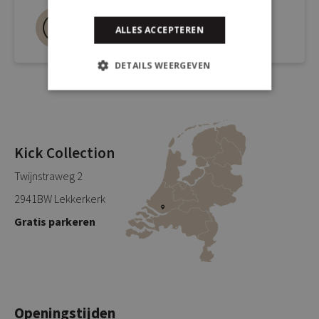
Bel ons 0180-660999
ALLES ACCEPTEREN
Spreek een medewerker
DETAILS WEERGEVEN
Kick Collection
Twijnstraweg 2
2941BW Lekkerkerk
Gratis parkeren
Openingstijden