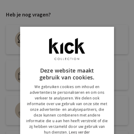
Heb je nog vragen?
Live chat
Snel antwoord op je vraag
Mail ons via
Deze website maakt
gebruik van cookies.
info@kickcollection.nl
We gebruiken cookies om inhoud en
advertenties te personaliseren en om ons
verkeer te analyseren. We delen ook
informatie over uw gebruik van onze site met
Route naar de winkel
onze advertentie- en analysepartners, die
Open link naar Google Maps
deze kunnen combineren met andere
informatie die u aan hen heeft verstrekt of die
zij hebben verzameld door uw gebruik van
hun diensten.
Lees verder