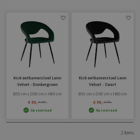
Aan
Aan
verlanglijst
verlangli
toevoegen
toevoe
Kick eetkamerstoel Lenn
Kick eetkamerstoel Lenn
Velvet - Donkergroen
Velvet - Zwart
B55 cm x D58 cm x H80 cm
B55 cm x D58 cm x H80 cm
€ 99,-
€ 99,-
€ 159,-
€ 159,-
Op voorraad
Op voorraad
2
Items