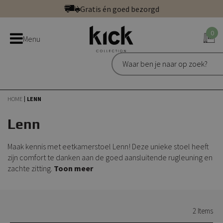
Ga
Gratis én goed bezorgd
direct
Betaal veilig: direct, achteraf of in 3 delen
door
0
Bestel bij de officiële Kick webshop
Menu
naar
Uitstekend | 300+ reviews
de
Gratis én goed bezorgd
inhoud
HOME
LENN
Lenn
Maak kennis met eetkamerstoel Lenn! Deze unieke stoel heeft
zijn comfort te danken aan de goed aansluitende rugleuning en
zachte zitting.
Toon meer
2
Items