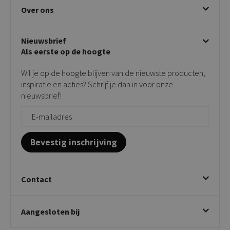
Ruilen & retourneren
Over ons
Draaibare eetkamerstoelen
Klachtafhandeling
Stoelen met armleuning
Disclaimer & Garantie
Over KICK
Beige stoelen
Algemene voorwaarden
Nieuwsbrief
Showroom
Taupe stoelen
Privacy policy
Als eerste op de hoogte
Contact
Tuinstoelen
Verkooppunten
Barkrukken
Wil je op de hoogte blijven van de nieuwste producten,
Onderhoudsproducten
Bijzettafels
inspiratie en acties? Schrijf je dan in voor onze
Vloerbescherming
nieuwsbrief!
Giftcards
Zakelijk bestellen
Bevestig inschrijving
Contact
Kick Collection
Aangesloten bij
Twijnstraweg 2
2941 BW Lekkerkerk