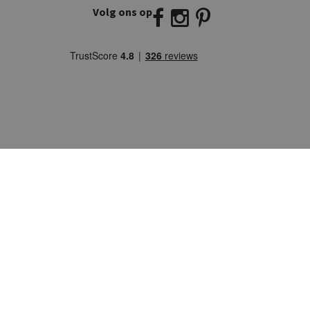
Volg ons op
E:
info@kickcollection.nl
T:
0180-660999
© Copyright KICK Collection 2026
Ontwikkeld door
BURO210