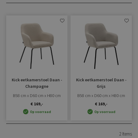
Aan
Aan
verlanglijst
verlangli
toevoegen
toevoe
Kick eetkamerstoel Daan -
Kick eetkamerstoel Daan -
Champagne
Grijs
B58 cm x D60 cm x H80 cm
B58 cm x D60 cm x H80 cm
€ 169,-
€ 169,-
Op voorraad
Op voorraad
2
Items