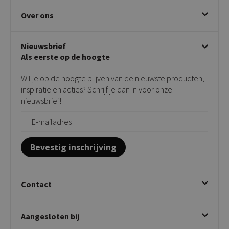
Eetkamerstoelen
Ruilen & retourneren
Over ons
Draaibare eetkamerstoelen
Klachtafhandeling
Stoelen met armleuning
Disclaimer & Garantie
Over KICK
Beige stoelen
Algemene voorwaarden
Nieuwsbrief
Showroom
Taupe stoelen
Privacy policy
Als eerste op de hoogte
Contact
Tuinstoelen
Verkooppunten
Barkrukken
Wil je op de hoogte blijven van de nieuwste producten,
Onderhoudsproducten
Bijzettafels
inspiratie en acties? Schrijf je dan in voor onze
Vloerbescherming
nieuwsbrief!
Giftcards
Zakelijk bestellen
Bevestig inschrijving
Contact
Kick Collection
Aangesloten bij
Twijnstraweg 2
2941 BW Lekkerkerk