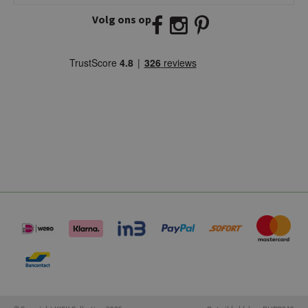
Volg ons op
E:
info@kickcollection.nl
T:
0180-660999