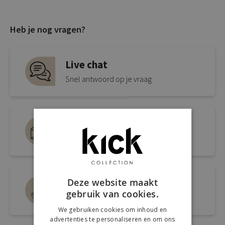
Heb je nog vragen?
Live chat
Snel antwoord op je vraag
Mail ons via
info@kickcollection.nl
Deze website maakt
Route naar de winkel
gebruik van cookies.
Open link naar Google Maps
We gebruiken cookies om inhoud en
advertenties te personaliseren en om ons