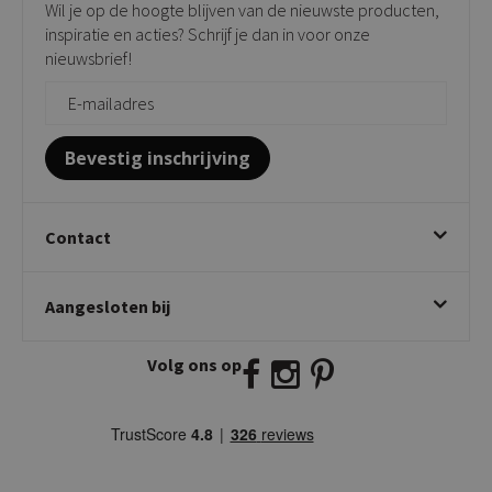
Wil je op de hoogte blijven van de nieuwste producten,
Onderhoudsproducten
Bijzettafels
inspiratie en acties? Schrijf je dan in voor onze
Vloerbescherming
nieuwsbrief!
Giftcards
Zakelijk bestellen
Bevestig inschrijving
Contact
Kick Collection
Aangesloten bij
Twijnstraweg 2
2941 BW Lekkerkerk
Volg ons op
E:
info@kickcollection.nl
T:
0180-660999