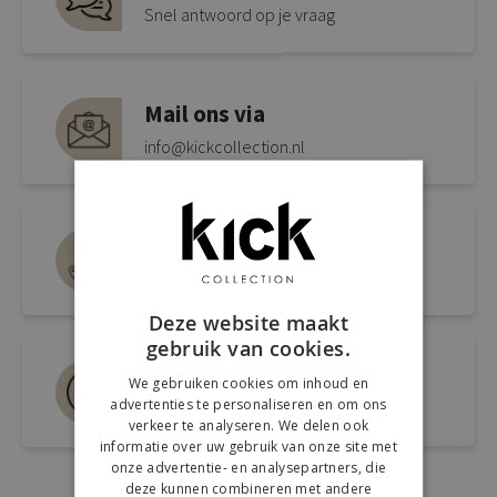
Snel antwoord op je vraag
Mail ons via
info@kickcollection.nl
Route naar de winkel
Open link naar Google Maps
Deze website maakt
gebruik van cookies.
Bel ons 0180-660999
We gebruiken cookies om inhoud en
advertenties te personaliseren en om ons
Spreek een medewerker
verkeer te analyseren. We delen ook
informatie over uw gebruik van onze site met
onze advertentie- en analysepartners, die
deze kunnen combineren met andere