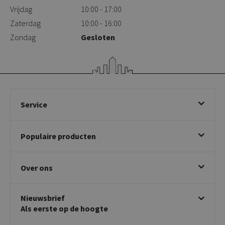
Vrijdag
10:00 - 17:00
Zaterdag
10:00 - 16:00
Zondag
Gesloten
Service
Bestellen
Populaire producten
Betalen & annuleren
Bezorgen & afhalen
Eetkamerstoelen
Ruilen & retourneren
Over ons
Draaibare eetkamerstoelen
Klachtafhandeling
Stoelen met armleuning
Disclaimer & Garantie
Over KICK
Beige stoelen
Algemene voorwaarden
Nieuwsbrief
Showroom
Taupe stoelen
Privacy policy
Als eerste op de hoogte
Contact
Tuinstoelen
Verkooppunten
Barkrukken