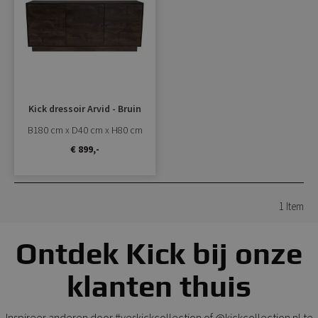
toevoegen
Kick dressoir Arvid - Bruin
B180 cm x D40 cm x H80 cm
€ 899,-
1
Item
Ontdek Kick bij onze
klanten thuis
Inspireer anderen door #yeskickcollection of @kickcollection.nl te