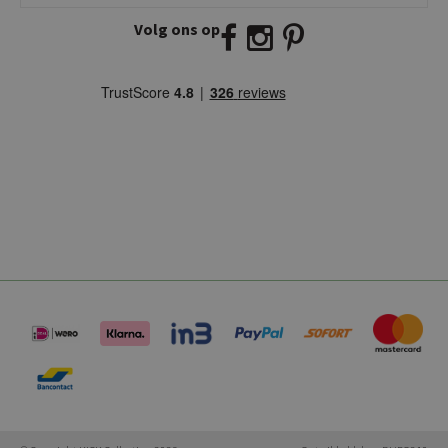
Volg ons op
E:
info@kickcollection.nl
T:
0180-660999