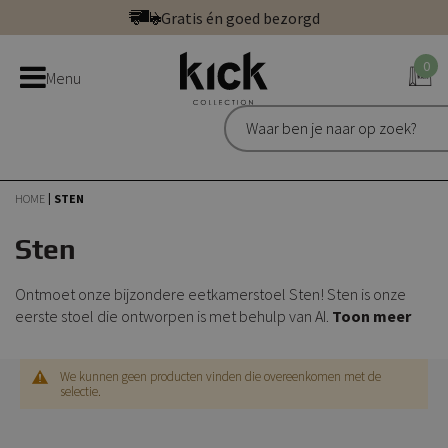
Ga
Gratis én goed bezorgd
direct
Betaal veilig: direct, achteraf of in 3 delen
door
0
Bestel bij de officiële Kick webshop
Menu
naar
Uitstekend | 300+ reviews
de
Gratis én goed bezorgd
inhoud
HOME
STEN
Sten
Ontmoet onze bijzondere eetkamerstoel Sten! Sten is onze
eerste stoel die ontworpen is met behulp van AI.
Toon meer
We kunnen geen producten vinden die overeenkomen met de
selectie.