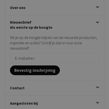
Eetkamerstoelen
Ruilen & retourneren
Over ons
Draaibare eetkamerstoelen
Klachtafhandeling
Stoelen met armleuning
Disclaimer & Garantie
Over KICK
Beige stoelen
Algemene voorwaarden
Nieuwsbrief
Showroom
Taupe stoelen
Privacy policy
Als eerste op de hoogte
Contact
Tuinstoelen
Verkooppunten
Barkrukken
Wil je op de hoogte blijven van de nieuwste producten,
Onderhoudsproducten
Bijzettafels
inspiratie en acties? Schrijf je dan in voor onze
Vloerbescherming
nieuwsbrief!
Giftcards
Zakelijk bestellen
Bevestig inschrijving
Contact
Kick Collection
Aangesloten bij
Twijnstraweg 2
2941 BW Lekkerkerk