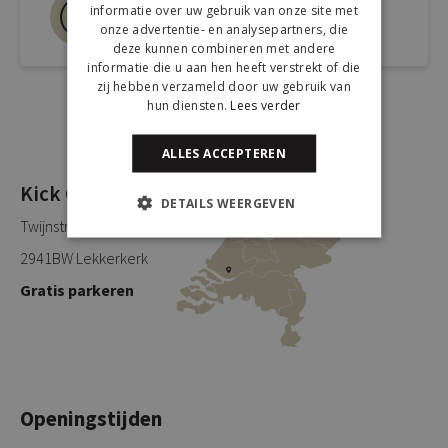
Bel ons 0180-660999
informatie over uw gebruik van onze site met
onze advertentie- en analysepartners, die
Spreek een medewerker
deze kunnen combineren met andere
informatie die u aan hen heeft verstrekt of die
zij hebben verzameld door uw gebruik van
hun diensten.
Lees verder
ALLES ACCEPTEREN
Kick Collection
DETAILS WEERGEVEN
Twijnstraweg 2
2941BW Lekkerkerk
Gratis parkeren
Openingstijden