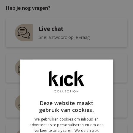
Heb je nog vragen?
Live chat
Snel antwoord op je vraag
Mail ons via
info@kickcollection.nl
Route naar de winkel
Deze website maakt
Open link naar Google Maps
gebruik van cookies.
We gebruiken cookies om inhoud en
advertenties te personaliseren en om ons
verkeer te analyseren. We delen ook