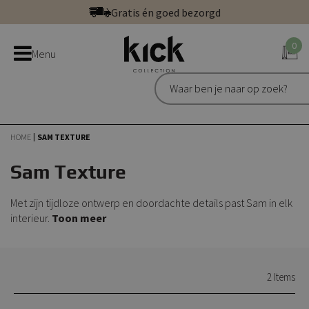
Ga
Gratis én goed bezorgd
direct
Betaal veilig: direct, achteraf of in 3 delen
door
0
Bestel bij de officiële Kick webshop
Menu
naar
Uitstekend | 300+ reviews
de
Gratis én goed bezorgd
inhoud
HOME
SAM TEXTURE
Sam Texture
Met zijn tijdloze ontwerp en doordachte details past Sam in elk
interieur.
Toon meer
2
Items