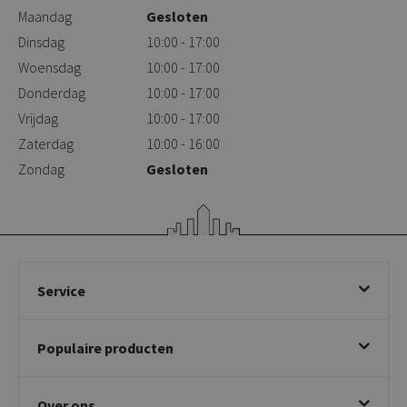
Maandag
Gesloten
Dinsdag
10:00 - 17:00
Woensdag
10:00 - 17:00
Donderdag
10:00 - 17:00
Vrijdag
10:00 - 17:00
Zaterdag
10:00 - 16:00
Zondag
Gesloten
Service
Bestellen
Populaire producten
Betalen & annuleren
Bezorgen & afhalen
Eetkamerstoelen
Ruilen & retourneren
Over ons
Draaibare eetkamerstoelen