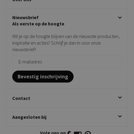
Klachtafhandeling
Stoelen met armleuning
Disclaimer & Garantie
Over KICK
Beige stoelen
Algemene voorwaarden
Nieuwsbrief
Showroom
Taupe stoelen
Privacy policy
Als eerste op de hoogte
Contact
Tuinstoelen
Verkooppunten
Barkrukken
Wil je op de hoogte blijven van de nieuwste producten,
Onderhoudsproducten
Bijzettafels
inspiratie en acties? Schrijf je dan in voor onze
Vloerbescherming
nieuwsbrief!
Giftcards
Zakelijk bestellen
Bevestig inschrijving
Contact
Kick Collection
Aangesloten bij
Twijnstraweg 2
2941 BW Lekkerkerk
Volg ons op