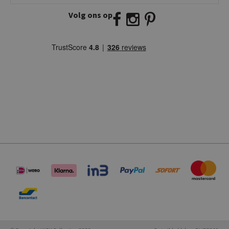
Volg ons op
E:
info@kickcollection.nl
T:
0180-660999