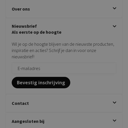
Eetkamerstoelen
Ruilen & retourneren
Over ons
Draaibare eetkamerstoelen
Klachtafhandeling
Stoelen met armleuning
Disclaimer & Garantie
Over KICK
Beige stoelen
Algemene voorwaarden
Nieuwsbrief
Showroom
Taupe stoelen
Privacy policy
Als eerste op de hoogte
Contact
Tuinstoelen
Verkooppunten
Barkrukken
Wil je op de hoogte blijven van de nieuwste producten,
Onderhoudsproducten
Bijzettafels
inspiratie en acties? Schrijf je dan in voor onze
Vloerbescherming
nieuwsbrief!
Giftcards
Zakelijk bestellen
Bevestig inschrijving
Contact
Kick Collection
Aangesloten bij
Twijnstraweg 2
2941 BW Lekkerkerk