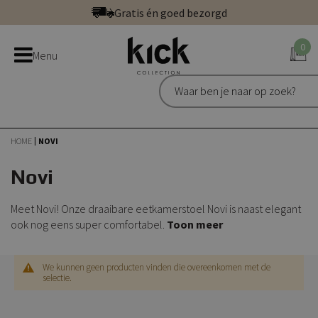
Ga
Gratis én goed bezorgd
direct
Betaal veilig: direct, achteraf of in 3 delen
door
0
Bestel bij de officiële Kick webshop
Menu
naar
Uitstekend | 300+ reviews
de
Gratis én goed bezorgd
inhoud
HOME
NOVI
Novi
Meet Novi! Onze draaibare eetkamerstoel Novi is naast elegant
ook nog eens super comfortabel.
Toon meer
We kunnen geen producten vinden die overeenkomen met de
selectie.