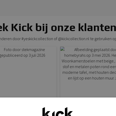
k Kick bij onze klanten
anderen door #yeskickcollection of @kickcollection.nl te gebruiken o