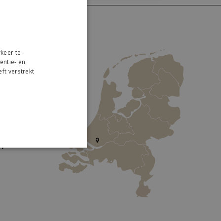
keer te
entie- en
ft verstrekt
r
 Collection
traweg 2
W Lekkerkerk
s parkeren