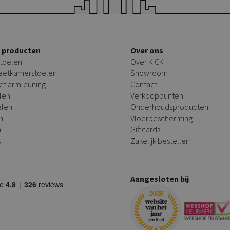
e producten
Over ons
toelen
Over KICK
 eetkamerstoelen
Showroom
et armleuning
Contact
len
Verkooppunten
elen
Onderhoudsproducten
n
Vloerbescherming
n
Giftcards
s
Zakelijk bestellen
Aangesloten bij