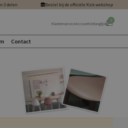
in 3 delen
Bestel bij de officiële Kick webshop
0
Klantenservice
Account
Verlanglijst
om
Contact