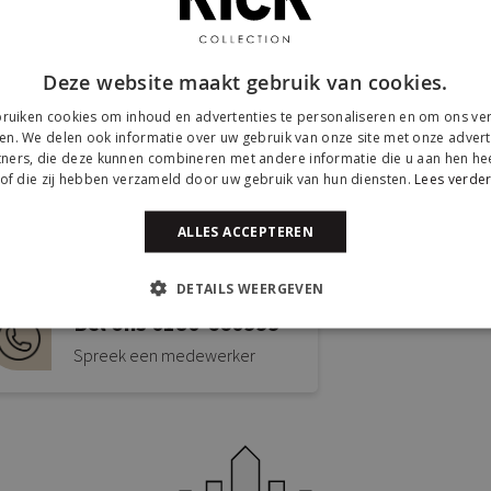
Deze website maakt gebruik van cookies.
ruiken cookies om inhoud en advertenties te personaliseren en om ons ver
en. We delen ook informatie over uw gebruik van onze site met onze advert
ners, die deze kunnen combineren met andere informatie die u aan hen hee
of die zij hebben verzameld door uw gebruik van hun diensten.
Lees verde
Mail ons via
Kick
info@kickcollection.nl
ALLES ACCEPTEREN
Twijns
2941B
DETAILS WEERGEVEN
Bel ons 0180-660999
Grati
Spreek een medewerker