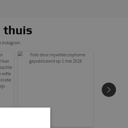
 thuis
p Instagram