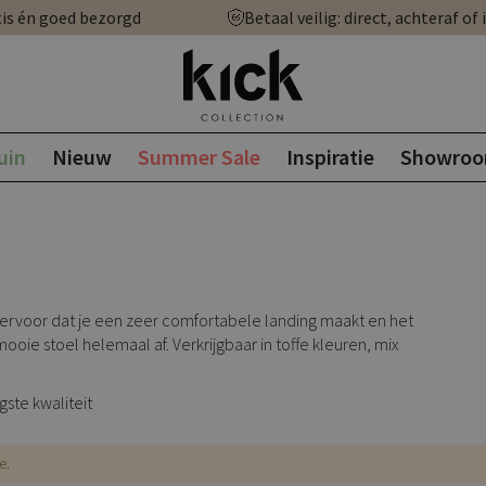
is én goed bezorgd
Betaal veilig: direct, achteraf of 
uin
Nieuw
Summer Sale
Inspiratie
Showro
t ervoor dat je een zeer comfortabele landing maakt en het
ie stoel helemaal af. Verkrijgbaar in toffe kleuren, mix
gste kwaliteit
e.