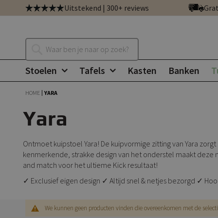
Ga
Uitstekend | 300+ reviews
Grat
direct
door
naar
Zoeken
de
inhoud
Stoelen
Tafels
Kasten
Banken
T
HOME
YARA
Yara
Ontmoet kuipstoel Yara! De kuipvormige zitting van Yara zorg
kenmerkende, strakke design van het onderstel maakt deze moo
and match voor het ultieme Kick resultaat!
✓ Exclusief eigen design ✓ Altijd snel & netjes bezorgd ✓ Hoo
We kunnen geen producten vinden die overeenkomen met de selecti