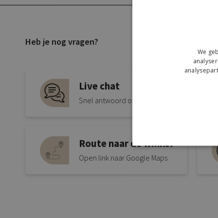
Heb je nog vragen?
We geb
analyser
analysepart
Live chat
Snel antwoord op je vraag
Route naar de winkel
Open link naar Google Maps