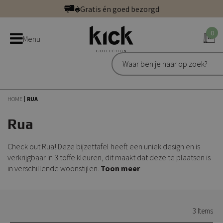
Ga
Gratis én goed bezorgd
direct
Betaal veilig: direct, achteraf of in 3 delen
door
0
Bestel bij de officiële Kick webshop
Menu
naar
Uitstekend | 300+ reviews
de
Gratis én goed bezorgd
inhoud
HOME
RUA
Rua
Check out Rua! Deze bijzettafel heeft een uniek design en is
verkrijgbaar in 3 toffe kleuren, dit maakt dat deze te plaatsen is
in verschillende woonstijlen.
Toon meer
3
Items