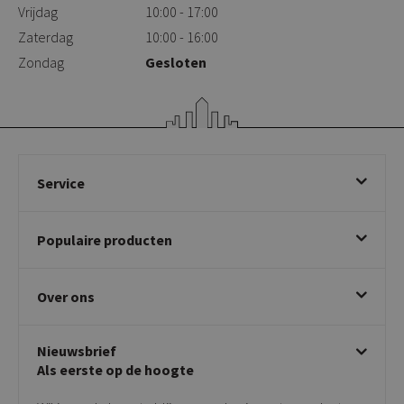
Vrijdag
10:00 - 17:00
Zaterdag
10:00 - 16:00
Zondag
Gesloten
Service
Bestellen
Populaire producten
Betalen & annuleren
Bezorgen & afhalen
Eetkamerstoelen
Ruilen & retourneren
Over ons
Draaibare eetkamerstoelen
Klachtafhandeling
Stoelen met armleuning
Disclaimer & Garantie
Over KICK
Beige stoelen
Algemene voorwaarden
Nieuwsbrief
Showroom
Taupe stoelen
Privacy policy
Als eerste op de hoogte
Contact
Tuinstoelen
Verkooppunten
Barkrukken