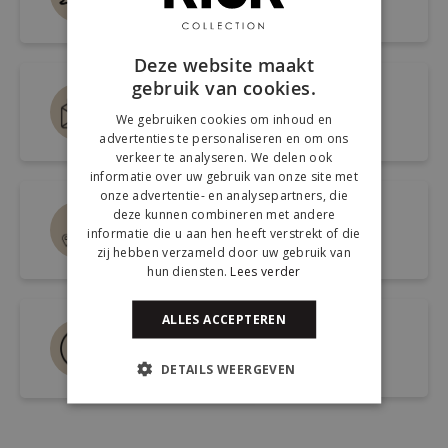
Snel antwoord op je vraag
Deze website maakt
gebruik van cookies.
Mail ons via
We gebruiken cookies om inhoud en
info@kickcollection.nl
advertenties te personaliseren en om ons
verkeer te analyseren. We delen ook
informatie over uw gebruik van onze site met
onze advertentie- en analysepartners, die
Route naar de winkel
deze kunnen combineren met andere
informatie die u aan hen heeft verstrekt of die
Open link naar Google Maps
zij hebben verzameld door uw gebruik van
hun diensten.
Lees verder
ALLES ACCEPTEREN
Bel ons 0180-660999
Spreek een medewerker
DETAILS WEERGEVEN