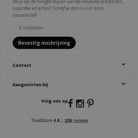
Wil je op de hoogte blijven van de nieuwste producten,
Onderhoudsproducten
Bijzettafels
inspiratie en acties? Schrijf je dan in voor onze
Vloerbescherming
nieuwsbrief!
Giftcards
Zakelijk bestellen
Bevestig inschrijving
Contact
Kick Collection
Aangesloten bij
Twijnstraweg 2
2941 BW Lekkerkerk
Volg ons op
E:
info@kickcollection.nl
T:
0180-660999