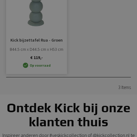
Kick bijzettafel Rua - Groen
B44.5 cm x D44.5 cm x H53 cm
€ 119,-
Op voorraad
3
Items
Ontdek Kick bij onze
klanten thuis
Inspireer anderen door #yeskickcollection of @kickcollection.nl te