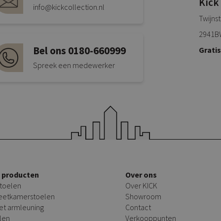
Kick
info@kickcollection.nl
Twijns
2941B
Bel ons 0180-660999
Grati
Spreek een medewerker
e producten
Over ons
toelen
Over KICK
 eetkamerstoelen
Showroom
et armleuning
Contact
len
Verkooppunten