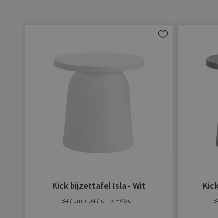
Aan
verlanglijst
toevoegen
Kick bijzettafel Isla - Wit
Kick
B47 cm x D47 cm x H46 cm
B