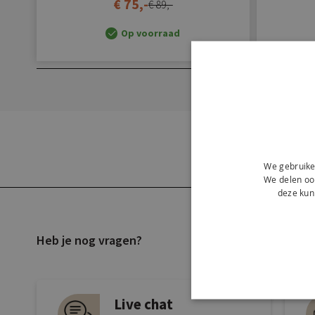
€ 75,-
€ 89,-
Op voorraad
Ontde
We gebruike
Inspireer 
We delen ook
deze kun
Heb je nog vragen?
Live chat