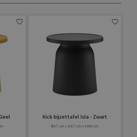
Aan
Aan
verlanglijst
verlanglijst
toevoegen
toevoegen
 Geel
Kick bijzettafel Isla - Zwart
cm
B47 cm x D47 cm x H46 cm