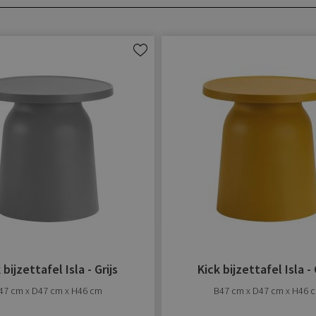
Aan
verlanglijst
toevoegen
 bijzettafel Isla - Grijs
Kick bijzettafel Isla -
47 cm x D47 cm x H46 cm
B47 cm x D47 cm x H46 