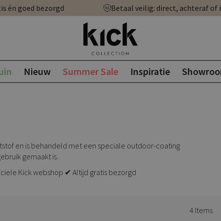
is én goed bezorgd
Betaal veilig: direct, achteraf of 
uin
Nieuw
Summer Sale
Inspiratie
Showro
unststof en is behandeld met een speciale outdoor-coating
ebruik gemaakt is.
ciele Kick webshop ✔ Altijd gratis bezorgd
4
Items