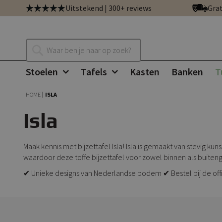
Ga
Uitstekend | 300+ reviews
Grat
direct
door
naar
Zoeken
de
inhoud
Stoelen
Tafels
Kasten
Banken
T
HOME
ISLA
Isla
Maak kennis met bijzettafel Isla! Isla is gemaakt van stevig k
waardoor deze toffe bijzettafel voor zowel binnen als buiteng
✔ Unieke designs van Nederlandse bodem ✔ Bestel bij de offi