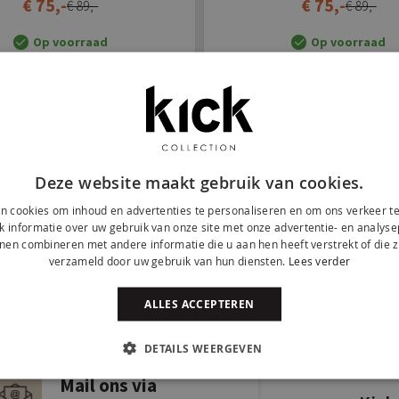
€ 75,-
€ 75,-
€ 89,-
€ 89,-
Op voorraad
Op voorraad
4
Items
k Kick bij onze klanten
Deze website maakt gebruik van cookies.
n cookies om inhoud en advertenties te personaliseren en om ons verkeer te
anderen door #yeskickcollection of @kickcollection.nl te gebruiken o
 informatie over uw gebruik van onze site met onze advertentie- en analyse
nen combineren met andere informatie die u aan hen heeft verstrekt of die z
verzameld door uw gebruik van hun diensten.
Lees verder
ALLES ACCEPTEREN
DETAILS WEERGEVEN
Mail ons via