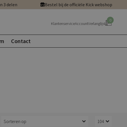
in 3 delen
Bestel bij de officiële Kick webshop
0
Klantenservice
Account
Verlanglijst
om
Contact