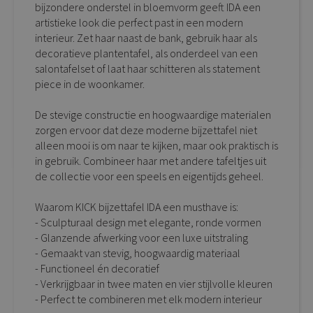
bijzondere onderstel in bloemvorm geeft IDA een
artistieke look die perfect past in een modern
interieur. Zet haar naast de bank, gebruik haar als
decoratieve plantentafel, als onderdeel van een
salontafelset of laat haar schitteren als statement
piece in de woonkamer.
De stevige constructie en hoogwaardige materialen
zorgen ervoor dat deze moderne bijzettafel niet
alleen mooi is om naar te kijken, maar ook praktisch is
in gebruik. Combineer haar met andere tafeltjes uit
de collectie voor een speels en eigentijds geheel.
Waarom KICK bijzettafel IDA een musthave is:
- Sculpturaal design met elegante, ronde vormen
- Glanzende afwerking voor een luxe uitstraling
- Gemaakt van stevig, hoogwaardig materiaal
- Functioneel én decoratief
- Verkrijgbaar in twee maten en vier stijlvolle kleuren
- Perfect te combineren met elk modern interieur