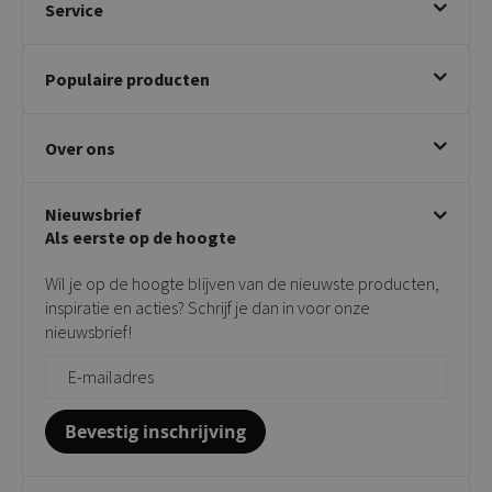
Service
Bestellen
Populaire producten
Betalen & annuleren
Bezorgen & afhalen
Eetkamerstoelen
Ruilen & retourneren
Over ons
Draaibare eetkamerstoelen
Klachtafhandeling
Stoelen met armleuning
Disclaimer & Garantie
Over KICK
Beige stoelen
Algemene voorwaarden
Nieuwsbrief
Showroom
Taupe stoelen
Privacy policy
Als eerste op de hoogte
Contact
Tuinstoelen
Verkooppunten
Barkrukken
Wil je op de hoogte blijven van de nieuwste producten,
Onderhoudsproducten
Bijzettafels
inspiratie en acties? Schrijf je dan in voor onze
Vloerbescherming
nieuwsbrief!
Giftcards
Zakelijk bestellen
Bevestig inschrijving