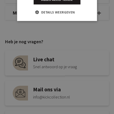
DETAILS WEERGEVEN
Mix & Match
Heb je nog vragen?
Live chat
Snel antwoord op je vraag
Mail ons via
info@kickcollection.nl