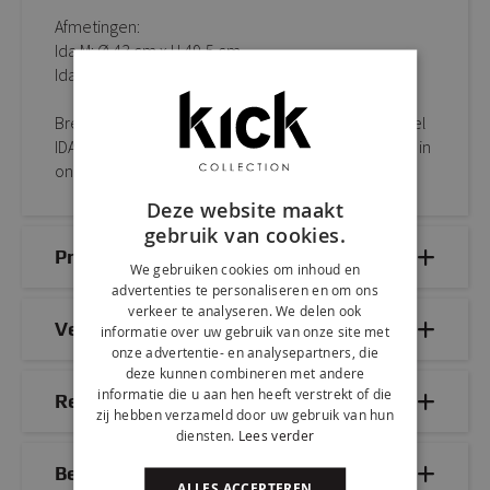
Afmetingen:
Ida M: Ø 43 cm x H 49,5 cm
Ida L: Ø 63,5 cm x H 35,5 cm
Breng een vleugje design in huis met KICK bijzettafel
IDA. Shop haar eenvoudig online of bewonder haar in
onze showroom!
Deze website maakt
gebruik van cookies.
Productdetails
We gebruiken cookies om inhoud en
advertenties te personaliseren en om ons
verkeer te analyseren. We delen ook
Veelgestelde vragen
informatie over uw gebruik van onze site met
onze advertentie- en analysepartners, die
deze kunnen combineren met andere
informatie die u aan hen heeft verstrekt of die
Reviews
zij hebben verzameld door uw gebruik van hun
diensten.
Lees verder
Bezorg- & retourinformatie
ALLES ACCEPTEREN