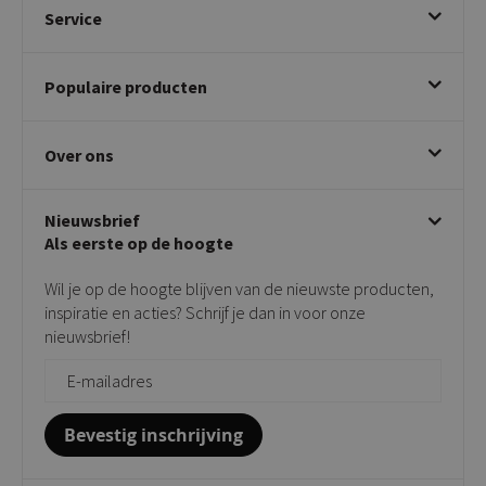
Service
Bestellen
Populaire producten
Betalen & annuleren
Bezorgen & afhalen
Eetkamerstoelen
Ruilen & retourneren
Over ons
Draaibare eetkamerstoelen
Klachtafhandeling
Stoelen met armleuning
Disclaimer & Garantie
Over KICK
Beige stoelen
Algemene voorwaarden
Nieuwsbrief
Showroom
Taupe stoelen
Privacy policy
Als eerste op de hoogte
Contact
Tuinstoelen
Verkooppunten
Barkrukken
Wil je op de hoogte blijven van de nieuwste producten,
Onderhoudsproducten
Bijzettafels
inspiratie en acties? Schrijf je dan in voor onze
Vloerbescherming
nieuwsbrief!
Giftcards
Zakelijk bestellen
Bevestig inschrijving