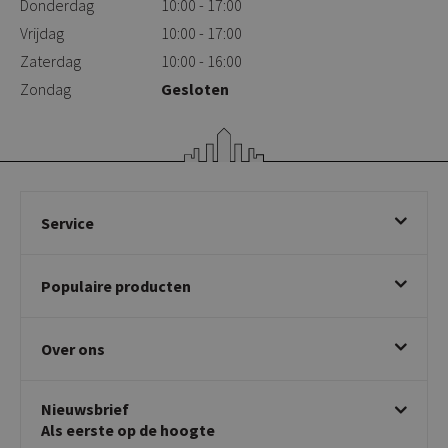
Donderdag
10:00 - 17:00
Vrijdag
10:00 - 17:00
Zaterdag
10:00 - 16:00
Zondag
Gesloten
Service
Bestellen
Populaire producten
Betalen & annuleren
Bezorgen & afhalen
Eetkamerstoelen
Ruilen & retourneren
Over ons
Draaibare eetkamerstoelen
Klachtafhandeling
Stoelen met armleuning
Disclaimer & Garantie
Over KICK
Beige stoelen
Algemene voorwaarden
Nieuwsbrief
Showroom
Taupe stoelen
Privacy policy
Als eerste op de hoogte
Contact
Tuinstoelen