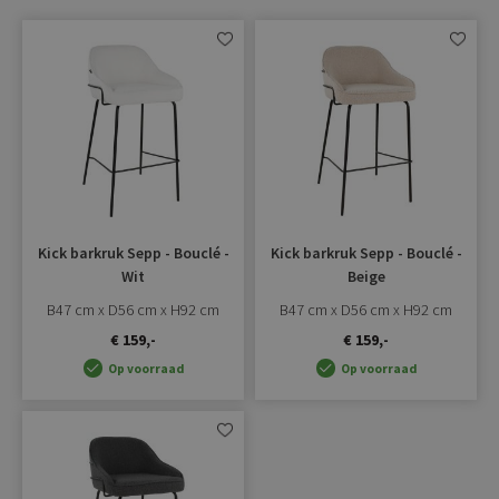
Aan
Aan
verlanglijst
verlangli
toevoegen
toevoe
Kick barkruk Sepp - Bouclé -
Kick barkruk Sepp - Bouclé -
Wit
Beige
B47 cm x D56 cm x H92 cm
B47 cm x D56 cm x H92 cm
€ 159,-
€ 159,-
Op voorraad
Op voorraad
Aan
verlanglijst
toevoegen