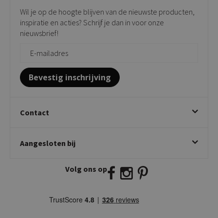
Verkooppunten
Barkrukken
Wil je op de hoogte blijven van de nieuwste producten,
Onderhoudsproducten
Bijzettafels
inspiratie en acties? Schrijf je dan in voor onze
Vloerbescherming
nieuwsbrief!
Giftcards
Zakelijk bestellen
Bevestig inschrijving
Contact
Kick Collection
Aangesloten bij
Twijnstraweg 2
2941 BW Lekkerkerk
Volg ons op
E:
info@kickcollection.nl
T:
0180-660999