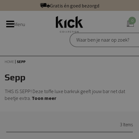
Ga
Gratis én goed bezorgd
direct
Betaal veilig: direct, achteraf of in 3 delen
door
0
Bestel bij de officiële Kick webshop
Menu
naar
Uitstekend | 300+ reviews
de
Gratis én goed bezorgd
inhoud
HOME
SEPP
Sepp
THIS IS SEPP! Deze toffe luxe barkruk geeft jouw bar net dat
beetje extra.
Toon meer
3
Items