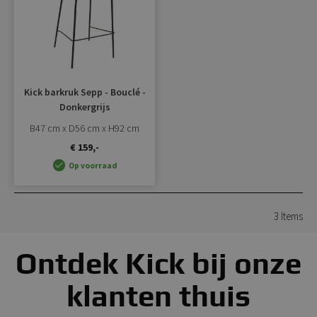
Kick barkruk Sepp - Bouclé -
Donkergrijs
B47 cm x D56 cm x H92 cm
€ 159,-
Op voorraad
3
Items
Ontdek Kick bij onze
klanten thuis