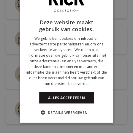
Snel antwoord op je vraag
Deze website maakt
gebruik van cookies.
Mail ons via
We gebruiken cookies om inhoud en
info@kickcollection.nl
advertenties te personaliseren en om ons
verkeer te analyseren. We delen ook
informatie over uw gebruik van onze site met
onze advertentie- en analysepartners, die
deze kunnen combineren met andere
Route naar de winkel
informatie die u aan hen heeft verstrekt of die
zij hebben verzameld door uw gebruik van
Open link naar Google Maps
hun diensten.
Lees verder
ALLES ACCEPTEREN
Bel ons 0180-660999
DETAILS WEERGEVEN
Spreek een medewerker