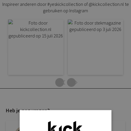
Inspireer anderen door #yeskickcollection of @kickcollection.nl te
gebruiken op Instagram
Heb je nog vragen?
Live chat