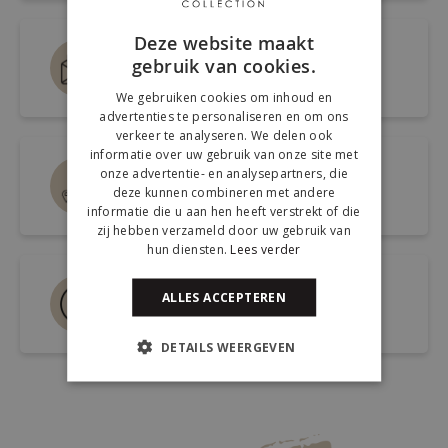
Deze website maakt
Mail ons via
gebruik van cookies.
info@kickcollection.nl
We gebruiken cookies om inhoud en
advertenties te personaliseren en om ons
verkeer te analyseren. We delen ook
informatie over uw gebruik van onze site met
Route naar de winkel
onze advertentie- en analysepartners, die
deze kunnen combineren met andere
Open link naar Google Maps
informatie die u aan hen heeft verstrekt of die
zij hebben verzameld door uw gebruik van
hun diensten.
Lees verder
Bel ons 0180-660999
ALLES ACCEPTEREN
Spreek een medewerker
DETAILS WEERGEVEN