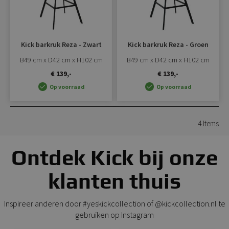
Kick barkruk Reza - Zwart
Kick barkruk Reza - Groen
B49 cm x D42 cm x H102 cm
B49 cm x D42 cm x H102 cm
€ 139,-
€ 139,-
Op voorraad
Op voorraad
4
Items
Ontdek Kick bij onze
klanten thuis
Inspireer anderen door #yeskickcollection of @kickcollection.nl te
gebruiken op Instagram