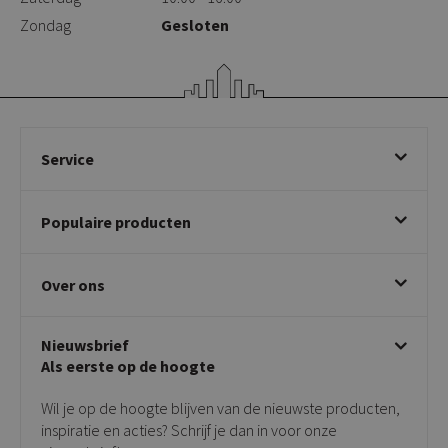
Zondag
Gesloten
Service
Bestellen
Populaire producten
Betalen & annuleren
Bezorgen & afhalen
Eetkamerstoelen
Ruilen & retourneren
Over ons
Draaibare eetkamerstoelen
Klachtafhandeling
Stoelen met armleuning
Disclaimer & Garantie
Over KICK
Beige stoelen
Algemene voorwaarden
Nieuwsbrief
Showroom
Taupe stoelen
Privacy policy
Als eerste op de hoogte
Contact
Tuinstoelen
Verkooppunten
Barkrukken
Wil je op de hoogte blijven van de nieuwste producten,
Onderhoudsproducten
Bijzettafels
inspiratie en acties? Schrijf je dan in voor onze
Vloerbescherming