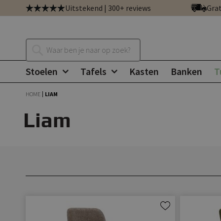
Ga
Uitstekend | 300+ reviews
Grat
direct
door
naar
Zoeken
de
inhoud
Stoelen
Tafels
Kasten
Banken
T
HOME
LIAM
Liam
Aan