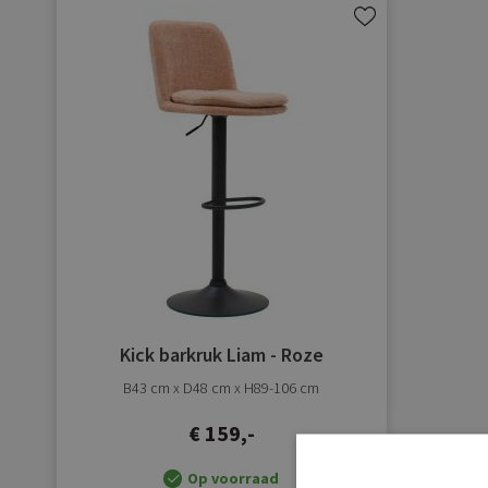
Aan
verlanglijst
toevoegen
Kick barkruk Liam - Roze
B43 cm x D48 cm x H89-106 cm
€ 159,-
Op voorraad