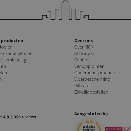
e producten
Over ons
toelen
Over KICK
 eetkamerstoelen
Showroom
et armleuning
Contact
len
Verkooppunten
elen
Onderhoudsproducten
n
Vloerbescherming
n
Giftcards
s
Zakelijk bestellen
Aangesloten bij