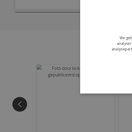
We geb
Ontde
analyser
analysepart
Inspireer 