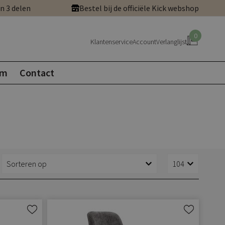
in 3 delen
Bestel bij de officiële Kick webshop
0
Klantenservice
Account
Verlanglijst
om
Contact
Aan
Aan