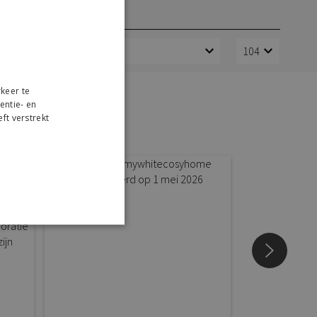
keer te
 thuis
entie- en
ft verstrekt
r
p Instagram