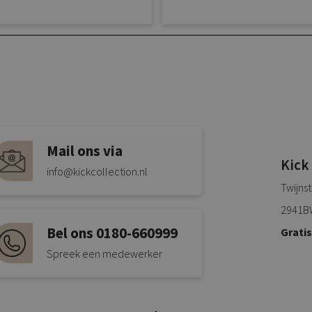
Mail ons via
Kick
info@kickcollection.nl
Twijns
2941B
Bel ons 0180-660999
Grati
Spreek een medewerker