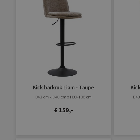
verlanglijst
toevoegen
Kick barkruk Liam - Taupe
Kic
B43 cm x D48 cm x H89-106 cm
B43
€ 159,-