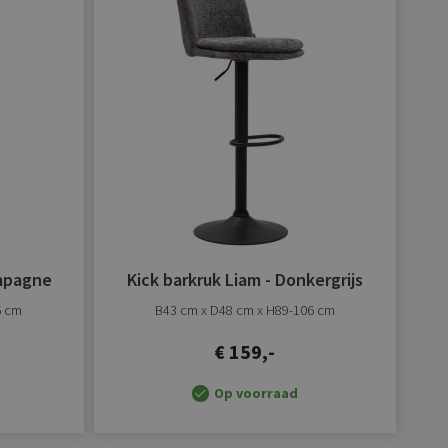
verlanglijst
verlanglijst
toevoegen
toevoegen
ampagne
Kick barkruk Liam - Donkergrijs
6 cm
B43 cm x D48 cm x H89-106 cm
€ 159,-
Op voorraad