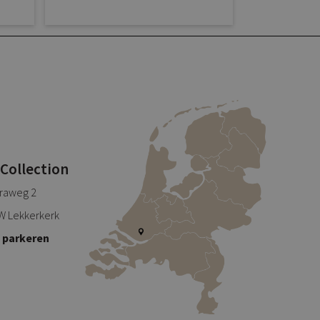
 Collection
traweg 2
W Lekkerkerk
s parkeren