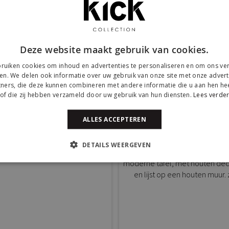
5
Items
Deze website maakt gebruik van cookies.
ruiken cookies om inhoud en advertenties te personaliseren en om ons ver
k Kick bij onze klanten
en. We delen ook informatie over uw gebruik van onze site met onze advert
ners, die deze kunnen combineren met andere informatie die u aan hen hee
of die zij hebben verzameld door uw gebruik van hun diensten.
Lees verde
anderen door #yeskickcollection of @kickcollection.nl te gebruiken o
ALLES ACCEPTEREN
DETAILS WEERGEVEN