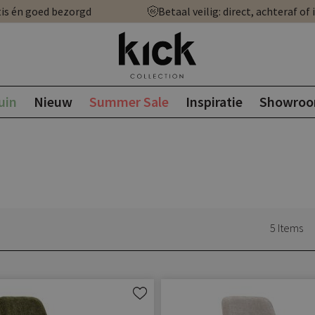
is én goed bezorgd
Betaal veilig: direct, achteraf of 
uin
Nieuw
Summer Sale
Inspiratie
Showro
5
Items
Aan