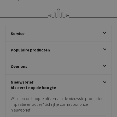
Service
Bestellen
Populaire producten
Betalen & annuleren
Bezorgen & afhalen
Eetkamerstoelen
Ruilen & retourneren
Over ons
Draaibare eetkamerstoelen
Klachtafhandeling
Stoelen met armleuning
Disclaimer & Garantie
Over KICK
Beige stoelen
Algemene voorwaarden
Nieuwsbrief
Showroom
Taupe stoelen
Privacy policy
Als eerste op de hoogte
Contact
Tuinstoelen
Verkooppunten
Barkrukken
Wil je op de hoogte blijven van de nieuwste producten,
Onderhoudsproducten
Bijzettafels
inspiratie en acties? Schrijf je dan in voor onze
Vloerbescherming
nieuwsbrief!
Giftcards