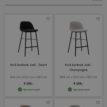
Aan
Aan
verlanglijst
verlangli
toevoegen
toevoe
Kick barkruk Joel - Zwart
Kick barkruk Joel -
Champagne
B44 cm x D53 cm x H93 cm
B44 cm x D53 cm x H93 cm
€ 159,-
€ 159,-
Op voorraad
Op voorraad
Aan
Aan