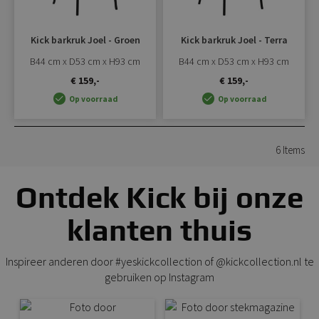
Kick barkruk Joel - Groen
Kick barkruk Joel - Terra
B44 cm x D53 cm x H93 cm
B44 cm x D53 cm x H93 cm
€ 159,-
€ 159,-
Op voorraad
Op voorraad
6
Items
Ontdek Kick bij onze
klanten thuis
Inspireer anderen door #yeskickcollection of @kickcollection.nl te
gebruiken op Instagram