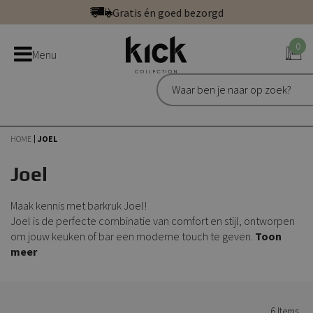
Ga
Gratis én goed bezorgd
direct
Betaal veilig: direct, achteraf of in 3 delen
door
0
Bestel bij de officiële Kick webshop
Menu
naar
Uitstekend | 300+ reviews
de
Gratis én goed bezorgd
inhoud
HOME
JOEL
Joel
Maak kennis met barkruk Joel!
Joel is de perfecte combinatie van comfort en stijl, ontworpen
om jouw keuken of bar een moderne touch te geven.
Toon
meer
6
Items