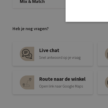
Mix & Match
Heb je nog vragen?
Live chat
Snel antwoord op je vraag
Route naar de winkel
Open link naar Google Maps