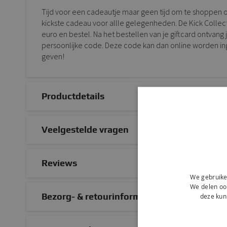
Tijd voor een cadeautje maar geen tijd om te shoppen o
kickste cadeau voor allle gelegenheden. De Kick Collecti
euro en bestel. Na het bestellen van je giftcard ontvang 
persoonlijke code. Deze code kan dan online worden ing
geven!
Productdetails
Veelgestelde vragen
Reviews
We gebruike
We delen ook
Bezorg- & retourinformatie
deze kun