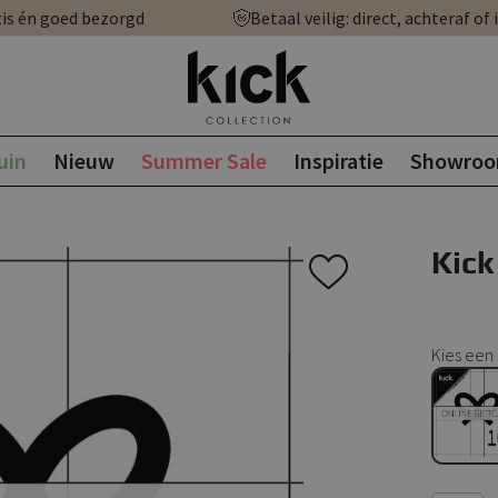
is én goed bezorgd
Betaal veilig: direct, achteraf of 
uin
Nieuw
Summer Sale
Inspiratie
Showro
Kick
Kies een 