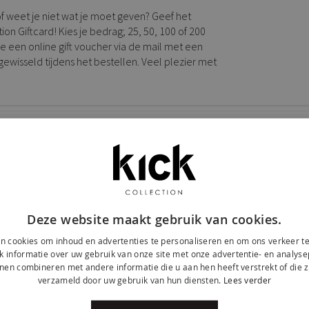
f weet je niet wat je moet geven? Geef het
on Giftcard! Kies je bedrag; 25, 50, 100 of 200
je een online gift voucher via de mail met een
ewisseld tijdens het bestellen. Veel plezier met
Deze website maakt gebruik van cookies.
n cookies om inhoud en advertenties te personaliseren en om ons verkeer te
 informatie over uw gebruik van onze site met onze advertentie- en analyse
nen combineren met andere informatie die u aan hen heeft verstrekt of die z
verzameld door uw gebruik van hun diensten.
Lees verder