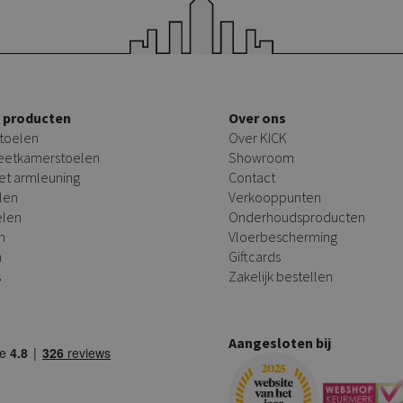
e producten
Over ons
toelen
Over KICK
 eetkamerstoelen
Showroom
et armleuning
Contact
len
Verkooppunten
elen
Onderhoudsproducten
n
Vloerbescherming
n
Giftcards
s
Zakelijk bestellen
Aangesloten bij