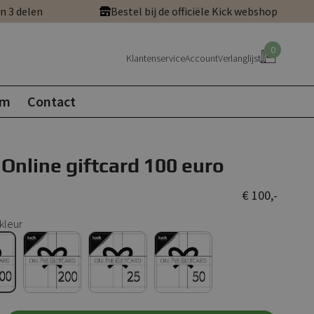
in 3 delen
Bestel bij de officiële Kick webshop
0
Klantenservice
Account
Verlanglijst
om
Contact
 Online giftcard 100 euro
€ 100,-
kleur