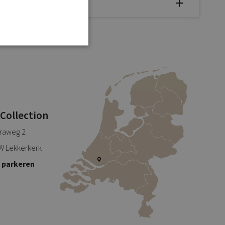
 Collection
traweg 2
W Lekkerkerk
s parkeren