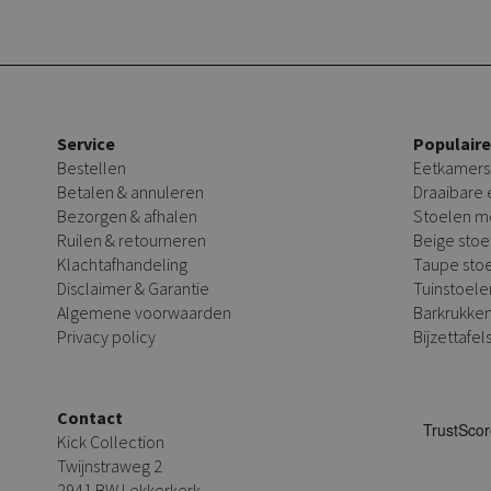
Service
Populair
Bestellen
Eetkamers
Betalen & annuleren
Draaibare
Bezorgen & afhalen
Stoelen m
Ruilen & retourneren
Beige stoe
Klachtafhandeling
Taupe sto
Disclaimer & Garantie
Tuinstoele
Algemene voorwaarden
Barkrukke
Privacy policy
Bijzettafel
Contact
Kick Collection
Twijnstraweg 2
2941 BW Lekkerkerk