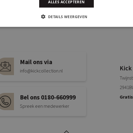
ALLES ACCEPTEREN
DETAILS WEERGEVEN
Mail ons via
Kick
info@kickcollection.nl
Twijns
2941B
Bel ons 0180-660999
Grati
Spreek een medewerker