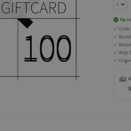
Op v
Gratis
Bestel
Betaal 
Altijd
Origin
K
B