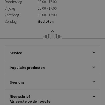
Donderdag
10:00 - 17:00
Vrijdag
10:00 - 17:00
Zaterdag
10:00 - 16:00
Zondag
Gesloten
Service
Bestellen
Populaire producten
Betalen & annuleren
Bezorgen & afhalen
Eetkamerstoelen
Ruilen & retourneren
Over ons
Draaibare eetkamerstoelen
Klachtafhandeling
Stoelen met armleuning
Disclaimer & Garantie
Over KICK
Beige stoelen
Algemene voorwaarden
Nieuwsbrief
Showroom
Taupe stoelen
Privacy policy
Als eerste op de hoogte
Contact
Tuinstoelen