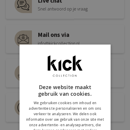
Live chat
Snel antwoord op je vraag
Mail ons via
info@kickcollection.nl
Route naar de winkel
Open link naar Google Maps
Deze website maakt
gebruik van cookies.
Bel ons 0180-660999
We gebruiken cookies om inhoud en
advertenties te personaliseren en om ons
Spreek een medewerker
verkeer te analyseren. We delen ook
informatie over uw gebruik van onze site met
onze advertentie- en analysepartners, die