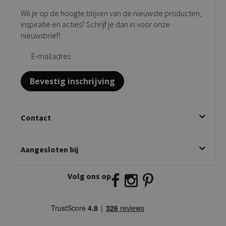
Verkooppunten
Barkrukken
Wil je op de hoogte blijven van de nieuwste producten,
Onderhoudsproducten
Bijzettafels
inspiratie en acties? Schrijf je dan in voor onze
Vloerbescherming
nieuwsbrief!
Giftcards
Zakelijk bestellen
Bevestig inschrijving
Contact
Kick Collection
Aangesloten bij
Twijnstraweg 2
2941 BW Lekkerkerk
Volg ons op
E:
info@kickcollection.nl
T:
0180-660999